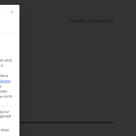
Mit diesem Button wird der Dialog geschlossen. Seine Funktionalität ist i
Samstag, 8. August 2026
ION
en sind
-:--
rn.
itere
lärung
.
s
oder
se nicht
ng zur
A gemäß
 dass