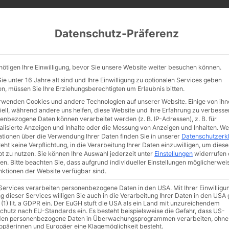
CATHWALK.DE
Datenschutz-Präferenz
Abendland, Alte Messe & katholische Tradition
nötigen Ihre Einwilligung, bevor Sie unsere Website weiter besuchen können.
TE MESSE
GLAUBE
KULTUR
FRÖMMIGKEIT
TRADIT
e unter 16 Jahre alt sind und Ihre Einwilligung zu optionalen Services geben
n, müssen Sie Ihre Erziehungsberechtigten um Erlaubnis bitten.
rwenden Cookies und andere Technologien auf unserer Website. Einige von ihn
iell, während andere uns helfen, diese Website und Ihre Erfahrung zu verbesse
enbezogene Daten können verarbeitet werden (z. B. IP-Adressen), z. B. für
alisierte Anzeigen und Inhalte oder die Messung von Anzeigen und Inhalten.
We
ationen über die Verwendung Ihrer Daten finden Sie in unserer
Datenschutzerk
eht keine Verpflichtung, in die Verarbeitung Ihrer Daten einzuwilligen, um diese
t zu nutzen.
Sie können Ihre Auswahl jederzeit unter
Einstellungen
widerrufen 
en.
Bitte beachten Sie, dass aufgrund individueller Einstellungen möglicherwei
unktionen der Website verfügbar sind.
 Services verarbeiten personenbezogene Daten in den USA. Mit Ihrer Einwilligu
g dieser Services willigen Sie auch in die Verarbeitung Ihrer Daten in den US
t
Glaube
Kultur
Liebe
Männer
Tradition
 (1) lit. a GDPR ein. Der EuGH stuft die USA als ein Land mit unzureichendem
chutz nach EU-Standards ein. Es besteht beispielsweise die Gefahr, dass US-
en personenbezogene Daten in Überwachungsprogrammen verarbeiten, ohne
ropäerinnen und Europäer eine Klagemöglichkeit besteht.