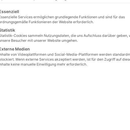
gt eine Liste der Service-Gruppen, für die eine Einwilligung erteilt 
Essenziell
Essenzielle Services ermöglichen grundlegende Funktionen und sind für das
ordnungsgemäße Funktionieren der Website erforderlich.
Statistik
Statistik-Cookies sammeln Nutzungsdaten, die uns Aufschluss darüber geben, 
unsere Besucher mit unserer Website umgehen.
Externe Medien
Inhalte von Videoplattformen und Social-Media-Plattformen werden standard
blockiert. Wenn externe Services akzeptiert werden, ist für den Zugriff auf dies
Inhalte keine manuelle Einwilligung mehr erforderlich.