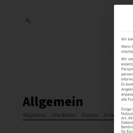
Wir be
AL
Wenn Si
möchte
Wir ve
0:00
essenz
Person
person
Inform
Es best
Angebo
anpass
Allgemein
alle F
Einige
Nutzun
Allgemein
Alte Messe
Frauen
Frömmigkei
Art. 49
Datens
Behörd
für Eu