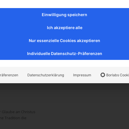
Einwilligung speichern
r Glaube an Christus die größte Hoffnung der Menschheit, und
Ich akzeptiere alle
Nur essenzielle Cookies akzeptieren
Seite 3 von 399
Individuelle Datenschutz-Präferenzen
Artikel suchen
räferenzen
Datenschutzerklärung
Impressum
Borlabs Cook
er Glaube an Christus
e Tradition die