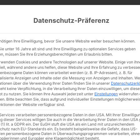
CATHWALK.DE
Datenschutz-Präferenz
Abendland, Alte Messe & katholische Tradition
nötigen Ihre Einwilligung, bevor Sie unsere Website weiter besuchen können.
TE MESSE
GLAUBE
KULTUR
FRÖMMIGKEIT
TRADIT
e unter 16 Jahre alt sind und Ihre Einwilligung zu optionalen Services geben
n, müssen Sie Ihre Erziehungsberechtigten um Erlaubnis bitten.
rwenden Cookies und andere Technologien auf unserer Website. Einige von ihn
iell, während andere uns helfen, diese Website und Ihre Erfahrung zu verbesse
enbezogene Daten können verarbeitet werden (z. B. IP-Adressen), z. B. für
alisierte Anzeigen und Inhalte oder die Messung von Anzeigen und Inhalten.
We
ationen über die Verwendung Ihrer Daten finden Sie in unserer
Datenschutzerk
eht keine Verpflichtung, in die Verarbeitung Ihrer Daten einzuwilligen, um diese
t zu nutzen.
Sie können Ihre Auswahl jederzeit unter
Einstellungen
widerrufen 
en.
Bitte beachten Sie, dass aufgrund individueller Einstellungen möglicherwei
unktionen der Website verfügbar sind.
 Services verarbeiten personenbezogene Daten in den USA. Mit Ihrer Einwilligu
g dieser Services willigen Sie auch in die Verarbeitung Ihrer Daten in den US
t
Glaube
Kultur
Liebe
Männer
Tradition
 (1) lit. a GDPR ein. Der EuGH stuft die USA als ein Land mit unzureichendem
chutz nach EU-Standards ein. Es besteht beispielsweise die Gefahr, dass US-
en personenbezogene Daten in Überwachungsprogrammen verarbeiten, ohne
ropäerinnen und Europäer eine Klagemöglichkeit besteht.