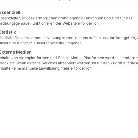
gt eine Liste der Service-Gruppen, für die eine Einwilligung erteilt 
Essenziell
Essenzielle Services ermöglichen grundlegende Funktionen und sind für das
ordnungsgemäße Funktionieren der Website erforderlich.
Statistik
Statistik-Cookies sammeln Nutzungsdaten, die uns Aufschluss darüber geben, 
unsere Besucher mit unserer Website umgehen.
Externe Medien
Inhalte von Videoplattformen und Social-Media-Plattformen werden standard
blockiert. Wenn externe Services akzeptiert werden, ist für den Zugriff auf dies
Inhalte keine manuelle Einwilligung mehr erforderlich.