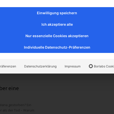
über eine unbeantwortete Frage
Einwilligung speichern
ben...
Ich akzeptiere alle
Nur essenzielle Cookies akzeptieren
Seite 172 von 178
Individuelle Datenschutz-Präferenzen
Artikel suchen
räferenzen
Datenschutzerklärung
Impressum
Borlabs Cook
ber eine
er als der Tod – Warum