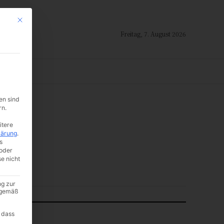
Mit diesem Button wird der Dialog geschlossen. Seine Funktionalität ist i
Freitag, 7. August 2026
ION
en sind
-:--
rn.
itere
lärung
.
s
oder
se nicht
ng zur
A gemäß
 dass