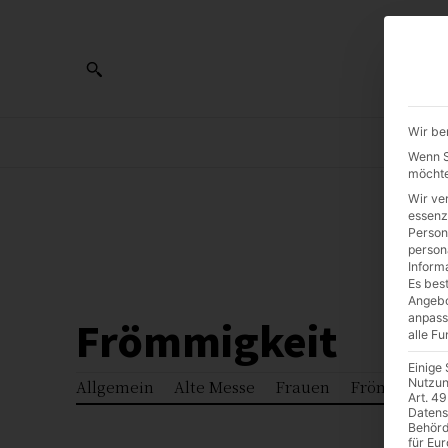
Wir be
AL
Wenn Si
möchte
Wir ve
0:00
essenz
Person
person
Inform
Es best
Angebo
anpass
Frömmigkeit
alle F
Einige
Nutzun
Allgemein
Alte Messe
Frauen
Frömmigkei
Art. 49
Datens
Behörd
für Eu