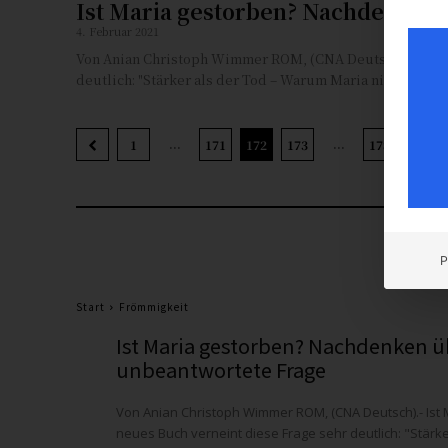
Ist Maria gestorben? Nachdenken 
4. Februar 2021
Von Anian Christoph Wimmer ROM, (CNA Deutsch).- Ist Maria gestorben? Ein neues Buch verneint diese Frage sehr
deutlich: "Stärker als der Tod – Warum Maria nicht gestor
...
...
1
171
172
173
178
P
Start
Frömmigkeit
Ist Maria gestorben? Nachdenken ü
unbeantwortete Frage
Von Anian Christoph Wimmer ROM, (CNA Deutsch).- Ist Maria gestorben? Ein
neues Buch verneint diese Frage sehr deutlich: "Stärk