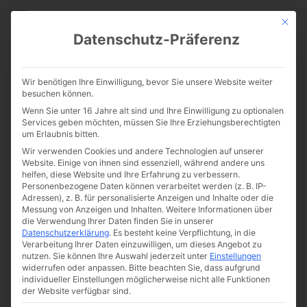
CATHWALK.DE
Mit die
Datenschutz-Präferenz
0:00
-:--
Wir benötigen Ihre Einwilligung, bevor Sie unsere Website weiter
besuchen können.
Wenn Sie unter 16 Jahre alt sind und Ihre Einwilligung zu optionalen
Services geben möchten, müssen Sie Ihre Erziehungsberechtigten
um Erlaubnis bitten.
Tradition
Wir verwenden Cookies und andere Technologien auf unserer
Website. Einige von ihnen sind essenziell, während andere uns
helfen, diese Website und Ihre Erfahrung zu verbessern.
Allgemein
Alte Messe
Frauen
Frömmigkeit
Personenbezogene Daten können verarbeitet werden (z. B. IP-
Adressen), z. B. für personalisierte Anzeigen und Inhalte oder die
Glaube
Kultur
Liebe
Männer
Tradition
Messung von Anzeigen und Inhalten.
Weitere Informationen über
die Verwendung Ihrer Daten finden Sie in unserer
Datenschutzerklärung
.
Es besteht keine Verpflichtung, in die
Verarbeitung Ihrer Daten einzuwilligen, um dieses Angebot zu
nutzen.
Sie können Ihre Auswahl jederzeit unter
Einstellungen
widerrufen oder anpassen.
Bitte beachten Sie, dass aufgrund
individueller Einstellungen möglicherweise nicht alle Funktionen
der Website verfügbar sind.