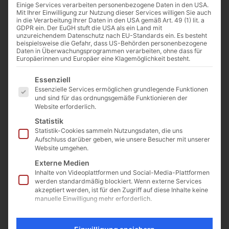
Einige Services verarbeiten personenbezogene Daten in den USA.
Mit Ihrer Einwilligung zur Nutzung dieser Services willigen Sie auch
in die Verarbeitung Ihrer Daten in den USA gemäß Art. 49 (1) lit. a
GDPR ein. Der EuGH stuft die USA als ein Land mit
unzureichendem Datenschutz nach EU-Standards ein. Es besteht
beispielsweise die Gefahr, dass US-Behörden personenbezogene
Daten in Überwachungsprogrammen verarbeiten, ohne dass für
Europäerinnen und Europäer eine Klagemöglichkeit besteht.
Es folgt eine Liste der Service-Gruppen, für die eine Einwilligu
Cathwalk auf Wallfahrt in Chartres
Essenziell
Essenzielle Services ermöglichen grundlegende Funktionen
und Lourdes
und sind für das ordnungsgemäße Funktionieren der
11. Februar 2019
Website erforderlich.
Liebe Freunde vom Cathwalk, The Cathwalk ist momentan auf
Statistik
Wallfahrt in Frankreich (Chartres und Lourdes). Auf Facebook
Statistik-Cookies sammeln Nutzungsdaten, die uns
gibt es dazu alle Bilder und Videos: Nach der...
Aufschluss darüber geben, wie unsere Besucher mit unserer
Website umgehen.
Externe Medien
Inhalte von Videoplattformen und Social-Media-Plattformen
100
101
102
werden standardmäßig blockiert. Wenn externe Services
akzeptiert werden, ist für den Zugriff auf diese Inhalte keine
manuelle Einwilligung mehr erforderlich.