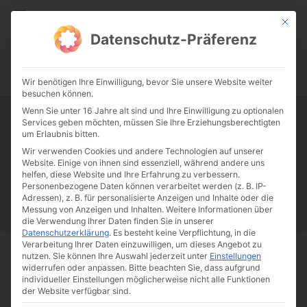
CATHWALK.DE
Mit die
Datenschutz-Präferenz
0:00
-:--
Wir benötigen Ihre Einwilligung, bevor Sie unsere Website weiter
besuchen können.
Wenn Sie unter 16 Jahre alt sind und Ihre Einwilligung zu optionalen
Services geben möchten, müssen Sie Ihre Erziehungsberechtigten
Tag:
Adalbert Stifter
um Erlaubnis bitten.
Wir verwenden Cookies und andere Technologien auf unserer
Website. Einige von ihnen sind essenziell, während andere uns
Papst Franziskus
Ehe
Sex
Liebe
Familie
Katholizismus
helfen, diese Website und Ihre Erfahrung zu verbessern.
Personenbezogene Daten können verarbeitet werden (z. B. IP-
Franziskus
50 Jahre Humanae vitae
Katholische Kirche
Adressen), z. B. für personalisierte Anzeigen und Inhalte oder die
Messung von Anzeigen und Inhalten.
Weitere Informationen über
die Verwendung Ihrer Daten finden Sie in unserer
Datenschutzerklärung
.
Es besteht keine Verpflichtung, in die
Verarbeitung Ihrer Daten einzuwilligen, um dieses Angebot zu
nutzen.
Sie können Ihre Auswahl jederzeit unter
Einstellungen
Start
Schlagworte
Adalbert Stifter
widerrufen oder anpassen.
Bitte beachten Sie, dass aufgrund
individueller Einstellungen möglicherweise nicht alle Funktionen
der Website verfügbar sind.