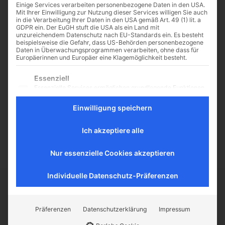
Einige Services verarbeiten personenbezogene Daten in den USA.
Mit Ihrer Einwilligung zur Nutzung dieser Services willigen Sie auch
in die Verarbeitung Ihrer Daten in den USA gemäß Art. 49 (1) lit. a
GDPR ein. Der EuGH stuft die USA als ein Land mit
unzureichendem Datenschutz nach EU-Standards ein. Es besteht
Gedicht zum Sonntag – „Es
beispielsweise die Gefahr, dass US-Behörden personenbezogene
Daten in Überwachungsprogrammen verarbeiten, ohne dass für
gab der Gott, zu dem wir
Europäerinnen und Europäer eine Klagemöglichkeit besteht.
beten“
Es folgt eine Liste der Service-Gruppen, für die eine Einwilligu
Essenziell
„Ergänzung“ von Betty Paoli (1814-
Essenzielle Services ermöglichen grundlegende Funktionen
1894) Es gab der Gott, zu dem wir
und sind für das ordnungsgemäße Funktionieren der
beten, Dem Lenz der Blüten bunt
Website erforderlich.
Einwilligung speichern
Gewirr, Den Sonnen gab er die
Statistik
Planeten, Und meine Seele...
Statistik-Cookies sammeln Nutzungsdaten, die uns
Ich akzeptiere alle
Aufschluss darüber geben, wie unsere Besucher mit unserer
Website umgehen.
Nur essenzielle Cookies akzeptieren
Externe Medien
Inhalte von Videoplattformen und Social-Media-Plattformen
Individuelle Datenschutz-Präferenzen
werden standardmäßig blockiert. Wenn externe Services
akzeptiert werden, ist für den Zugriff auf diese Inhalte keine
CATHWALK.DE
manuelle Einwilligung mehr erforderlich.
Präferenzen
Datenschutzerklärung
Impressum