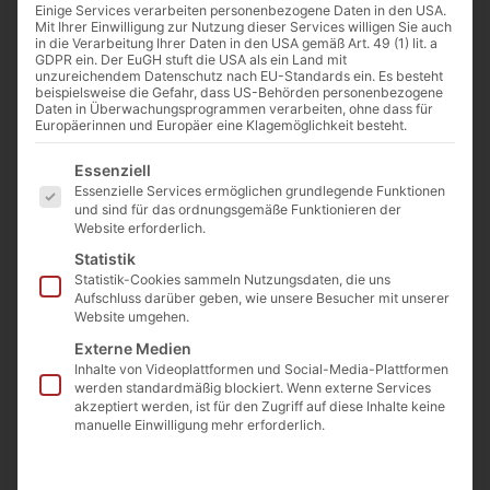
Einige Services verarbeiten personenbezogene Daten in den USA.
Mit Ihrer Einwilligung zur Nutzung dieser Services willigen Sie auch
in die Verarbeitung Ihrer Daten in den USA gemäß Art. 49 (1) lit. a
GDPR ein. Der EuGH stuft die USA als ein Land mit
unzureichendem Datenschutz nach EU-Standards ein. Es besteht
Meine Erfahrung mit der
beispielsweise die Gefahr, dass US-Behörden personenbezogene
Daten in Überwachungsprogrammen verarbeiten, ohne dass für
Alten Messe in Aachen: St.
Europäerinnen und Europäer eine Klagemöglichkeit besteht.
Maria zu den Engeln
Es folgt eine Liste der Service-Gruppen, für die eine Einwilligu
Essenziell
Ich weiß schon lange, dass es die
Essenzielle Services ermöglichen grundlegende Funktionen
Piusbruderschaft gibt, aber ich bin
und sind für das ordnungsgemäße Funktionieren der
ein Kind der Amtskirche:
Website erforderlich.
Handkommunion,
Statistik
Messdienerinnen,
Statistik-Cookies sammeln Nutzungsdaten, die uns
Pastoralreferent*innen, "Kleines
Aufschluss darüber geben, wie unsere Besucher mit unserer
Senfkorn Hoffnung" ... Damit...
Website umgehen.
Ist die Alte Messe in
Externe Medien
Gefahr? – Angriffe auf
Inhalte von Videoplattformen und Social-Media-Plattformen
werden standardmäßig blockiert. Wenn externe Services
Summorum Pontificum
akzeptiert werden, ist für den Zugriff auf diese Inhalte keine
manuelle Einwilligung mehr erforderlich.
Von Clemens Victor Oldendorf
Man hört aus Italien, dass
Erzbischof Carlo Roberto Maria