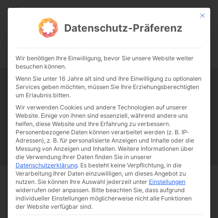
CATHWALK.DE
Mit die
Datenschutz-Präferenz
0:00
-:--
Wir benötigen Ihre Einwilligung, bevor Sie unsere Website weiter
besuchen können.
Wenn Sie unter 16 Jahre alt sind und Ihre Einwilligung zu optionalen
Services geben möchten, müssen Sie Ihre Erziehungsberechtigten
Tag:
Alte Messe
um Erlaubnis bitten.
Wir verwenden Cookies und andere Technologien auf unserer
Website. Einige von ihnen sind essenziell, während andere uns
Papst Franziskus
Ehe
Sex
Liebe
Familie
Katholizismus
helfen, diese Website und Ihre Erfahrung zu verbessern.
Personenbezogene Daten können verarbeitet werden (z. B. IP-
Franziskus
50 Jahre Humanae vitae
Katholische Kirche
Adressen), z. B. für personalisierte Anzeigen und Inhalte oder die
Messung von Anzeigen und Inhalten.
Weitere Informationen über
die Verwendung Ihrer Daten finden Sie in unserer
Datenschutzerklärung
.
Es besteht keine Verpflichtung, in die
Verarbeitung Ihrer Daten einzuwilligen, um dieses Angebot zu
nutzen.
Sie können Ihre Auswahl jederzeit unter
Einstellungen
Start
Schlagworte
Alte Messe
widerrufen oder anpassen.
Bitte beachten Sie, dass aufgrund
individueller Einstellungen möglicherweise nicht alle Funktionen
der Website verfügbar sind.