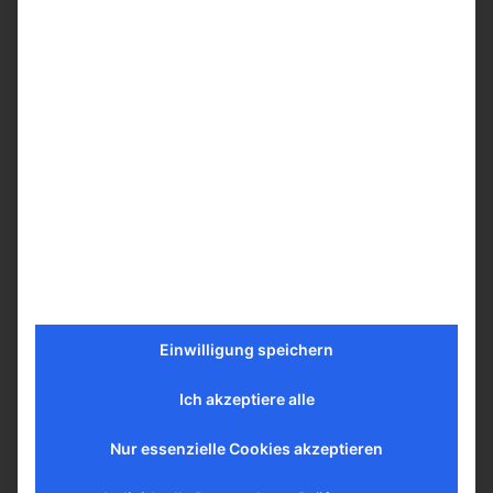
Redaelli von Gorizia und Gradisca
das Motuproprio Summorum
Pontificum (fortan: SP)
angegriffen...
Die Tradition zeigt die
Würde des Menschen
“Was ist der Mensch, dass du seiner
gedenkst, des Menschen Kind, dass
du dich seiner annimmst? / Du
hast ihn nur wenig geringer
gemacht...
Mein erstes Mal Alte Messe
– 7 Erfahrungen von Brian
Holdsworth
Einwilligung speichern
"Wenn du meinen Kanal schon
Ich akzeptiere alle
einige Zeit lang verfolgst, dann
wundert es dich vielleicht, dass ich
Nur essenzielle Cookies akzeptieren
zum ersten Mal eine Alte Messe
besucht habe....