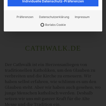
Individuelle Datenschutz-Präferenzen
zum ersten Mal in ihrem Leben
eine eigene, wichtige
Entscheidung treffen:...
Präferenzen
Datenschutzerklärung
Impressum
Borlabs Cookie
CATHWALK.DE
Der Cathwalk ist ein Herzensanliegen von
traditionellen Katholiken, um den Glauben zu
verbreiten und die Kirche zu erneuern. Wir
haben selbst erfahren, wie schlimm es um den
Glauben steht. Aber wir haben auch gesehen, wo
junge Menschen katholisch werden. Deshalb
setzen wir uns mit ganzer Kraft für die Alte
Messe und die Tradition ein.