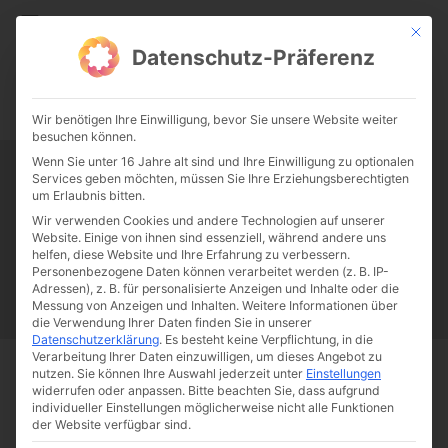
CATHWALK.DE
Mit die
Datenschutz-Präferenz
0:00
-:--
Wir benötigen Ihre Einwilligung, bevor Sie unsere Website weiter
besuchen können.
Wenn Sie unter 16 Jahre alt sind und Ihre Einwilligung zu optionalen
Services geben möchten, müssen Sie Ihre Erziehungsberechtigten
Tag:
Apostolat
um Erlaubnis bitten.
Wir verwenden Cookies und andere Technologien auf unserer
Website. Einige von ihnen sind essenziell, während andere uns
Papst Franziskus
Ehe
Sex
Liebe
Familie
Katholizismus
helfen, diese Website und Ihre Erfahrung zu verbessern.
Personenbezogene Daten können verarbeitet werden (z. B. IP-
Franziskus
50 Jahre Humanae vitae
Katholische Kirche
Adressen), z. B. für personalisierte Anzeigen und Inhalte oder die
Messung von Anzeigen und Inhalten.
Weitere Informationen über
die Verwendung Ihrer Daten finden Sie in unserer
Datenschutzerklärung
.
Es besteht keine Verpflichtung, in die
Verarbeitung Ihrer Daten einzuwilligen, um dieses Angebot zu
nutzen.
Sie können Ihre Auswahl jederzeit unter
Einstellungen
Start
Schlagworte
Apostolat
widerrufen oder anpassen.
Bitte beachten Sie, dass aufgrund
individueller Einstellungen möglicherweise nicht alle Funktionen
der Website verfügbar sind.