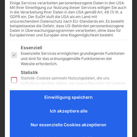
Einige Services verarbeiten personenbezogene Daten in den USA.
Mit Ihrer Einwilligung zur Nutzung dieser Services willigen Sie auch
in die Verarbeitung Ihrer Daten in den USA gemäß Art. 49 (1) lit. a
GDPR ein. Der EuGH stuft die USA als ein Land mit
unzureichendem Datenschutz nach EU-Standards ein. Es besteht
„Wie muss die Sexualität
beispielsweise die Gefahr, dass US-Behörden personenbezogene
Daten in Überwachungsprogrammen verarbeiten, ohne dass für
gelebt werden, dass sie
Europäerinnen und Europäer eine Klagemöglichkeit besteht.
den Menschen glücklich
Es folgt eine Liste der Service-Gruppen, für die eine Einwilligu
macht?“
Essenziell
Essenzielle Services ermöglichen grundlegende Funktionen
Mareike Sornek über das Apostolat
und sind für das ordnungsgemäße Funktionieren der
Website erforderlich.
2.0, Theologie des Leibes und
wahre Schönheit im Gespräch
Statistik
mit The Cathwalk CW: Liebe
Statistik-Cookies sammeln Nutzungsdaten, die uns
Mareike, beim Wort „Apostolat“
Aufschluss darüber geben, wie unsere Besucher mit unserer
Website umgehen.
denken viele Katholiken...
Mission possible – Ein
Einwilligung speichern
Externe Medien
Inhalte von Videoplattformen und Social-Media-Plattformen
Essay zum Thema
werden standardmäßig blockiert. Wenn externe Services
Ich akzeptiere alle
Apostolat
akzeptiert werden, ist für den Zugriff auf diese Inhalte keine
manuelle Einwilligung mehr erforderlich.
Von Katharina Weinhardt Eine
Nur essenzielle Cookies akzeptieren
junge Frau hat gerade ihr Abitur
erfolgreich bestanden und muss