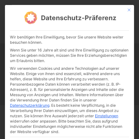
CATHWALK.DE
Mit die
Datenschutz-Präferenz
0:00
-:--
Wir benötigen Ihre Einwilligung, bevor Sie unsere Website weiter
besuchen können.
Wenn Sie unter 16 Jahre alt sind und Ihre Einwilligung zu optionalen
Services geben möchten, müssen Sie Ihre Erziehungsberechtigten
Tag:
Betthütermoral
um Erlaubnis bitten.
Wir verwenden Cookies und andere Technologien auf unserer
Website. Einige von ihnen sind essenziell, während andere uns
Papst Franziskus
Ehe
Sex
Liebe
Familie
Katholizismus
helfen, diese Website und Ihre Erfahrung zu verbessern.
Personenbezogene Daten können verarbeitet werden (z. B. IP-
Franziskus
50 Jahre Humanae vitae
Katholische Kirche
Adressen), z. B. für personalisierte Anzeigen und Inhalte oder die
Messung von Anzeigen und Inhalten.
Weitere Informationen über
die Verwendung Ihrer Daten finden Sie in unserer
Datenschutzerklärung
.
Es besteht keine Verpflichtung, in die
Verarbeitung Ihrer Daten einzuwilligen, um dieses Angebot zu
nutzen.
Sie können Ihre Auswahl jederzeit unter
Einstellungen
Start
Schlagworte
Betthütermoral
widerrufen oder anpassen.
Bitte beachten Sie, dass aufgrund
individueller Einstellungen möglicherweise nicht alle Funktionen
der Website verfügbar sind.