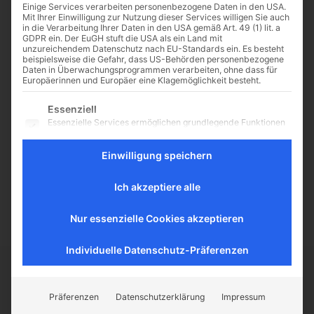
Einige Services verarbeiten personenbezogene Daten in den USA.
Mit Ihrer Einwilligung zur Nutzung dieser Services willigen Sie auch
in die Verarbeitung Ihrer Daten in den USA gemäß Art. 49 (1) lit. a
GDPR ein. Der EuGH stuft die USA als ein Land mit
unzureichendem Datenschutz nach EU-Standards ein. Es besteht
Die Zukunft hängt an der
beispielsweise die Gefahr, dass US-Behörden personenbezogene
Daten in Überwachungsprogrammen verarbeiten, ohne dass für
Liebe – Teil 1
Europäerinnen und Europäer eine Klagemöglichkeit besteht.
Von Georg Dietlein
Es folgt eine Liste der Service-Gruppen, für die eine Einwilligu
Essenziell
„Betthütermoral“ –
Essenzielle Services ermöglichen grundlegende Funktionen
„Schlafzimmerkontrolle“ – nicht
und sind für das ordnungsgemäße Funktionieren der
mehr zeitgemäß – lebensfern und
Website erforderlich.
Einwilligung speichern
rückschrittlich – all dies sind
Statistik
Vokabeln, die immer wieder mit
Statistik-Cookies sammeln Nutzungsdaten, die uns
Blick auf...
Ich akzeptiere alle
Aufschluss darüber geben, wie unsere Besucher mit unserer
Website umgehen.
Nur essenzielle Cookies akzeptieren
Externe Medien
Inhalte von Videoplattformen und Social-Media-Plattformen
werden standardmäßig blockiert. Wenn externe Services
Individuelle Datenschutz-Präferenzen
akzeptiert werden, ist für den Zugriff auf diese Inhalte keine
manuelle Einwilligung mehr erforderlich.
CATHWALK.DE
Präferenzen
Datenschutzerklärung
Impressum