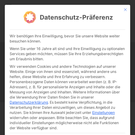
CATHWALK.DE
Mit die
Datenschutz-Präferenz
0:00
-:--
Wir benötigen Ihre Einwilligung, bevor Sie unsere Website weiter
besuchen können.
Wenn Sie unter 16 Jahre alt sind und Ihre Einwilligung zu optionalen
Services geben möchten, müssen Sie Ihre Erziehungsberechtigten
Tag:
Bigotterie
um Erlaubnis bitten.
Wir verwenden Cookies und andere Technologien auf unserer
Website. Einige von ihnen sind essenziell, während andere uns
Papst Franziskus
Ehe
Sex
Liebe
Familie
Katholizismus
helfen, diese Website und Ihre Erfahrung zu verbessern.
Personenbezogene Daten können verarbeitet werden (z. B. IP-
Franziskus
50 Jahre Humanae vitae
Katholische Kirche
Adressen), z. B. für personalisierte Anzeigen und Inhalte oder die
Messung von Anzeigen und Inhalten.
Weitere Informationen über
die Verwendung Ihrer Daten finden Sie in unserer
Datenschutzerklärung
.
Es besteht keine Verpflichtung, in die
Verarbeitung Ihrer Daten einzuwilligen, um dieses Angebot zu
nutzen.
Sie können Ihre Auswahl jederzeit unter
Einstellungen
Start
Schlagworte
Bigotterie
widerrufen oder anpassen.
Bitte beachten Sie, dass aufgrund
individueller Einstellungen möglicherweise nicht alle Funktionen
der Website verfügbar sind.