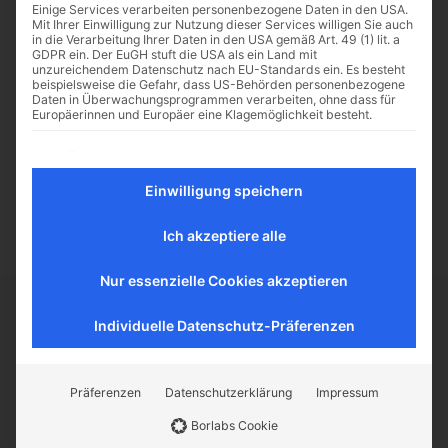
Einige Services verarbeiten personenbezogene Daten in den USA.
Mit Ihrer Einwilligung zur Nutzung dieser Services willigen Sie auch
in die Verarbeitung Ihrer Daten in den USA gemäß Art. 49 (1) lit. a
GDPR ein. Der EuGH stuft die USA als ein Land mit
unzureichendem Datenschutz nach EU-Standards ein. Es besteht
beispielsweise die Gefahr, dass US-Behörden personenbezogene
Daten in Überwachungsprogrammen verarbeiten, ohne dass für
Europäerinnen und Europäer eine Klagemöglichkeit besteht.
Keine Beiträge vorhanden
Es folgt eine Liste der Service-Gruppen, für die eine Einwilligu
Essenziell
Essenzielle Services ermöglichen grundlegende Funktionen
Einwilligung speichern
und sind für das ordnungsgemäße Funktionieren der
Website erforderlich.
Ich akzeptiere alle
Statistik
Statistik-Cookies sammeln Nutzungsdaten, die uns
Aufschluss darüber geben, wie unsere Besucher mit unserer
Nur essenzielle Cookies akzeptieren
Website umgehen.
Externe Medien
Individuelle Datenschutz-Präferenzen
CATHWALK.DE
Inhalte von Videoplattformen und Social-Media-Plattformen
werden standardmäßig blockiert. Wenn externe Services
akzeptiert werden, ist für den Zugriff auf diese Inhalte keine
manuelle Einwilligung mehr erforderlich.
Präferenzen
Datenschutzerklärung
Impressum
Der Cathwalk ist ein Herzensanliegen von
traditionellen Katholiken, um den Glauben zu
Borlabs Cookie