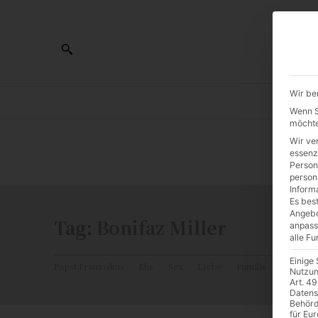
Wir be
AL
Wenn Si
möchte
Wir ve
0:00
essenz
Person
person
Inform
Es best
Angebo
Tag:
Bonifaz Miller
anpass
alle F
Einige
Papst Franziskus
Ehe
Sex
Liebe
Familie
Katholiz
Nutzun
Art. 49
Datens
Behörd
für Eu