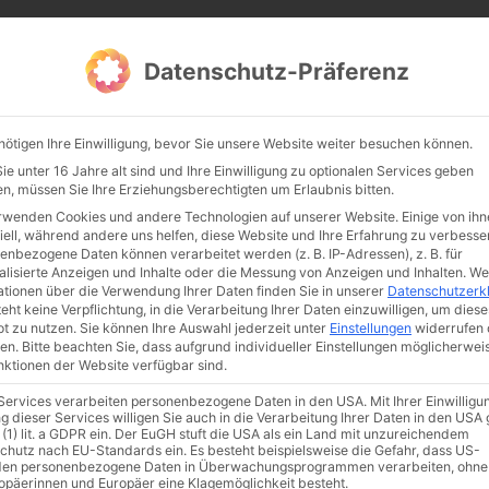
CATHWALK.DE
Datenschutz-Präferenz
Abendland, Alte Messe & katholische Tradition
nötigen Ihre Einwilligung, bevor Sie unsere Website weiter besuchen können.
TE MESSE
GLAUBE
KULTUR
FRÖMMIGKEIT
TRADIT
e unter 16 Jahre alt sind und Ihre Einwilligung zu optionalen Services geben
n, müssen Sie Ihre Erziehungsberechtigten um Erlaubnis bitten.
rwenden Cookies und andere Technologien auf unserer Website. Einige von ihn
iell, während andere uns helfen, diese Website und Ihre Erfahrung zu verbesse
enbezogene Daten können verarbeitet werden (z. B. IP-Adressen), z. B. für
alisierte Anzeigen und Inhalte oder die Messung von Anzeigen und Inhalten.
We
ationen über die Verwendung Ihrer Daten finden Sie in unserer
Datenschutzerk
eht keine Verpflichtung, in die Verarbeitung Ihrer Daten einzuwilligen, um diese
t zu nutzen.
Sie können Ihre Auswahl jederzeit unter
Einstellungen
widerrufen 
en.
Bitte beachten Sie, dass aufgrund individueller Einstellungen möglicherwei
unktionen der Website verfügbar sind.
 Services verarbeiten personenbezogene Daten in den USA. Mit Ihrer Einwilligu
ismus
Franziskus
50 Jahre Humanae vitae
Katholische Kirche
g dieser Services willigen Sie auch in die Verarbeitung Ihrer Daten in den US
 (1) lit. a GDPR ein. Der EuGH stuft die USA als ein Land mit unzureichendem
chutz nach EU-Standards ein. Es besteht beispielsweise die Gefahr, dass US-
en personenbezogene Daten in Überwachungsprogrammen verarbeiten, ohne
ropäerinnen und Europäer eine Klagemöglichkeit besteht.