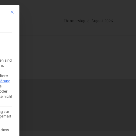
Mit diesem Button wird der Dialog geschlossen. Seine Funktionalität ist i
Donnerstag, 6. August 2026
ION
en sind
-:--
rn.
itere
lärung
.
s
oder
se nicht
ng zur
A gemäß
 dass