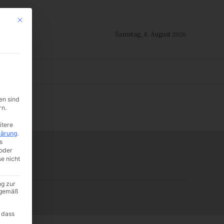
Mit diesem Button wird der Dialog geschlossen. Seine Funktionalität ist i
Samstag, 8. August 2026
ION
en sind
-:--
rn.
itere
lärung
.
s
oder
se nicht
ng zur
A gemäß
 dass