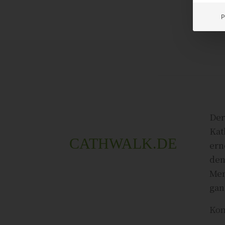
P
Der
Kat
CATHWALK.DE
ern
den
Men
gan
Kon