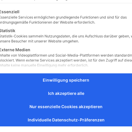
gt eine Liste der Service-Gruppen, für die eine Einwilligung erteilt 
Essenziell
Essenzielle Services ermöglichen grundlegende Funktionen und sind für das
n Glanz des
ordnungsgemäße Funktionieren der Website erforderlich.
es katholischen
Statistik
Statistik-Cookies sammeln Nutzungsdaten, die uns Aufschluss darüber geben, 
unsere Besucher mit unserer Website umgehen.
5 konkrete
Externe Medien
Inhalte von Videoplattformen und Social-Media-Plattformen werden standard
blockiert. Wenn externe Services akzeptiert werden, ist für den Zugriff auf dies
Inhalte keine manuelle Einwilligung mehr erforderlich.
 Ausgehend von
Einwilligung speichern
r alle, die ans
Ich akzeptiere alle
Nur essenzielle Cookies akzeptieren
en Lehrschreiben
enn es um Ehe und
Individuelle Datenschutz-Präferenzen