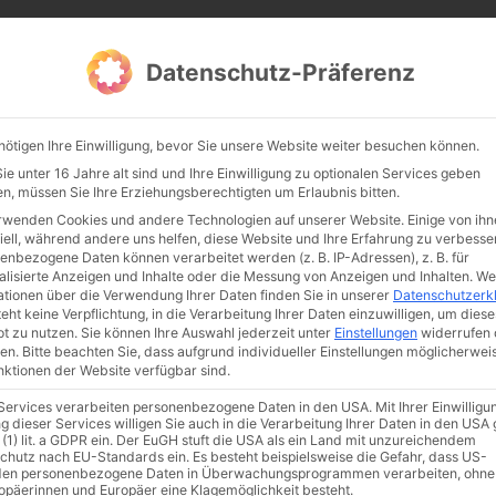
CATHWALK.DE
Datenschutz-Präferenz
Abendland, Alte Messe & katholische Tradition
nötigen Ihre Einwilligung, bevor Sie unsere Website weiter besuchen können.
TE MESSE
GLAUBE
KULTUR
FRÖMMIGKEIT
TRADIT
e unter 16 Jahre alt sind und Ihre Einwilligung zu optionalen Services geben
n, müssen Sie Ihre Erziehungsberechtigten um Erlaubnis bitten.
rwenden Cookies und andere Technologien auf unserer Website. Einige von ihn
iell, während andere uns helfen, diese Website und Ihre Erfahrung zu verbesse
enbezogene Daten können verarbeitet werden (z. B. IP-Adressen), z. B. für
alisierte Anzeigen und Inhalte oder die Messung von Anzeigen und Inhalten.
We
ationen über die Verwendung Ihrer Daten finden Sie in unserer
Datenschutzerk
eht keine Verpflichtung, in die Verarbeitung Ihrer Daten einzuwilligen, um diese
t zu nutzen.
Sie können Ihre Auswahl jederzeit unter
Einstellungen
widerrufen 
en.
Bitte beachten Sie, dass aufgrund individueller Einstellungen möglicherwei
unktionen der Website verfügbar sind.
 Services verarbeiten personenbezogene Daten in den USA. Mit Ihrer Einwilligu
ismus
Franziskus
50 Jahre Humanae vitae
Katholische Kirche
g dieser Services willigen Sie auch in die Verarbeitung Ihrer Daten in den US
 (1) lit. a GDPR ein. Der EuGH stuft die USA als ein Land mit unzureichendem
chutz nach EU-Standards ein. Es besteht beispielsweise die Gefahr, dass US-
en personenbezogene Daten in Überwachungsprogrammen verarbeiten, ohne
ropäerinnen und Europäer eine Klagemöglichkeit besteht.