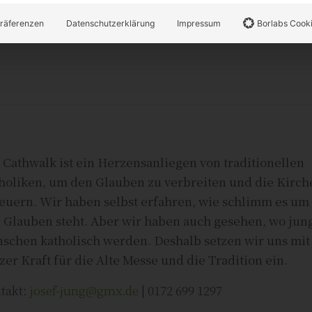
räferenzen
Datenschutzerklärung
Impressum
Borlabs Cook
 Cathwalk ist ein Herzensanliegen von traditionellen
holiken, um den Glauben zu verbreiten und die Kirch
euern. Wir haben selbst erfahren, wie schlimm es um
 Glauben steht. Aber wir haben auch gesehen, wo jun
schen katholisch werden. Deshalb setzen wir uns mit
zer Kraft für die Alte Messe und die Tradition ein.
takt:
josef-jung@gmx.de
| 0172 699 1297