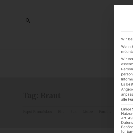
Wir be
AL
Wenn Si
möchte
Wir ve
0:00
essenz
Person
person
Inform
Es best
Angebo
Tag:
Braut
anpass
alle F
Einige
Papst Franziskus
Ehe
Sex
Liebe
Familie
Katholiz
Nutzun
Art. 49
Datens
Behörd
für Eu