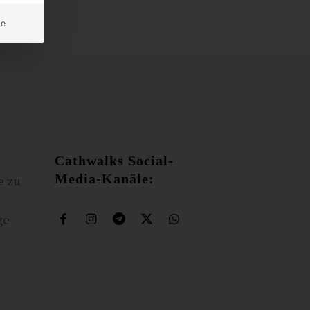
ie
Cathwalks Social-
Media-Kanäle:
e zu
ge