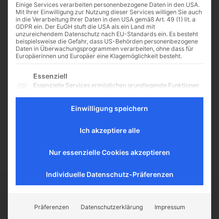
Einige Services verarbeiten personenbezogene Daten in den USA.
Mit Ihrer Einwilligung zur Nutzung dieser Services willigen Sie auch
in die Verarbeitung Ihrer Daten in den USA gemäß Art. 49 (1) lit. a
GDPR ein. Der EuGH stuft die USA als ein Land mit
unzureichendem Datenschutz nach EU-Standards ein. Es besteht
Dolce & Gabbana und die
beispielsweise die Gefahr, dass US-Behörden personenbezogene
Daten in Überwachungsprogrammen verarbeiten, ohne dass für
Freiheit der Musliminnen
Europäerinnen und Europäer eine Klagemöglichkeit besteht.
Ein Boykottaufruf kann in Freiheit
Es folgt eine Liste der Service-Gruppen, für die eine Einwilligu
Essenziell
erfolgen. Der gegen Dolce &
Essenzielle Services ermöglichen grundlegende Funktionen
Gabbana zeigt allerdings ein
und sind für das ordnungsgemäße Funktionieren der
eigenartiges Freiheitsverständnis.
Website erforderlich.
Einwilligung speichern
Von Felix Honekamp Schon wieder
Statistik
diese reaktionären Modedesigner
Statistik-Cookies sammeln Nutzungsdaten, die uns
aus Mailand:...
Ich akzeptiere alle
Aufschluss darüber geben, wie unsere Besucher mit unserer
Website umgehen.
Nur essenzielle Cookies akzeptieren
Externe Medien
Inhalte von Videoplattformen und Social-Media-Plattformen
werden standardmäßig blockiert. Wenn externe Services
Individuelle Datenschutz-Präferenzen
akzeptiert werden, ist für den Zugriff auf diese Inhalte keine
manuelle Einwilligung mehr erforderlich.
CATHWALK.DE
Präferenzen
Datenschutzerklärung
Impressum