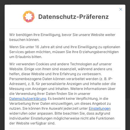
CATHWALK.DE
Mit die
Datenschutz-Präferenz
0:00
-:--
Wir benötigen Ihre Einwilligung, bevor Sie unsere Website weiter
besuchen können.
Wenn Sie unter 16 Jahre alt sind und Ihre Einwilligung zu optionalen
Services geben möchten, müssen Sie Ihre Erziehungsberechtigten
Tag:
catholic
um Erlaubnis bitten.
Wir verwenden Cookies und andere Technologien auf unserer
Website. Einige von ihnen sind essenziell, während andere uns
Papst Franziskus
Ehe
Sex
Liebe
Familie
Katholizismus
helfen, diese Website und Ihre Erfahrung zu verbessern.
Personenbezogene Daten können verarbeitet werden (z. B. IP-
Franziskus
50 Jahre Humanae vitae
Katholische Kirche
Adressen), z. B. für personalisierte Anzeigen und Inhalte oder die
Messung von Anzeigen und Inhalten.
Weitere Informationen über
die Verwendung Ihrer Daten finden Sie in unserer
Datenschutzerklärung
.
Es besteht keine Verpflichtung, in die
Verarbeitung Ihrer Daten einzuwilligen, um dieses Angebot zu
nutzen.
Sie können Ihre Auswahl jederzeit unter
Einstellungen
Start
Schlagworte
Catholic
widerrufen oder anpassen.
Bitte beachten Sie, dass aufgrund
individueller Einstellungen möglicherweise nicht alle Funktionen
der Website verfügbar sind.