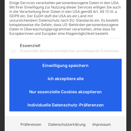
Einige Services verarbeiten personenbezogene Daten in den USA.
Mit Ihrer Einwilligung zur Nutzung dieser Services willigen Sie auch
in die Verarbeitung Ihrer Daten in den USA gemäß Art. 49 (1) lit. a
GDPR ein. Der EuGH stuft die USA als ein Land mit
unzureichendem Datenschutz nach EU-Standards ein. Es besteht
Perlen der Moderne:
beispielsweise die Gefahr, dass US-Behörden personenbezogene
Daten in Überwachungsprogrammen verarbeiten, ohne dass für
Sakralarchitektur im 20.
Europäerinnen und Europäer eine Klagemöglichkeit besteht.
Jahrhundert
Es folgt eine Liste der Service-Gruppen, für die eine Einwilligu
Essenziell
Die moderne Architektur nimmt in
Essenzielle Services ermöglichen grundlegende Funktionen
der Geschichte der Architektur
und sind für das ordnungsgemäße Funktionieren der
eine Sonderstellung ein. Zum
Website erforderlich.
Einwilligung speichern
einen tritt der dekorative und
Statistik
symbolische Charakter des
Statistik-Cookies sammeln Nutzungsdaten, die uns
Ich akzeptiere alle
Bauwerks zugunsten eines...
Aufschluss darüber geben, wie unsere Besucher mit unserer
Website umgehen.
Nur essenzielle Cookies akzeptieren
Externe Medien
Inhalte von Videoplattformen und Social-Media-Plattformen
werden standardmäßig blockiert. Wenn externe Services
Individuelle Datenschutz-Präferenzen
akzeptiert werden, ist für den Zugriff auf diese Inhalte keine
manuelle Einwilligung mehr erforderlich.
CATHWALK.DE
Präferenzen
Datenschutzerklärung
Impressum