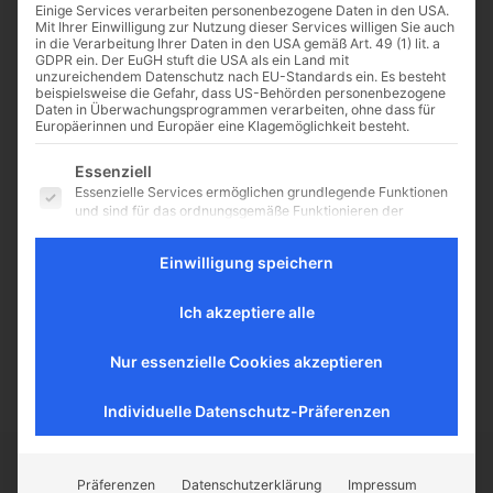
Einige Services verarbeiten personenbezogene Daten in den USA.
Mit Ihrer Einwilligung zur Nutzung dieser Services willigen Sie auch
in die Verarbeitung Ihrer Daten in den USA gemäß Art. 49 (1) lit. a
GDPR ein. Der EuGH stuft die USA als ein Land mit
unzureichendem Datenschutz nach EU-Standards ein. Es besteht
Neuer Kinofilm über Stefan
beispielsweise die Gefahr, dass US-Behörden personenbezogene
Daten in Überwachungsprogrammen verarbeiten, ohne dass für
Zweig
Europäerinnen und Europäer eine Klagemöglichkeit besteht.
Interview mit Regisseurin und Mit-
Es folgt eine Liste der Service-Gruppen, für die eine Einwilligu
Essenziell
Drehbuchautorin Maria Schrader
Essenzielle Services ermöglichen grundlegende Funktionen
zum neuen Film: "Vor der
und sind für das ordnungsgemäße Funktionieren der
Morgenröte"
Website erforderlich.
https://www.youtube.com/watch?
Statistik
Einwilligung speichern
v=Z1RAT0c9mwc Stefan Zweig
Statistik-Cookies sammeln Nutzungsdaten, die uns
emigrierte aus Österreich bereits
Aufschluss darüber geben, wie unsere Besucher mit unserer
Ich akzeptiere alle
im Februar 1934, nachdem der
Website umgehen.
Einfluss...
Externe Medien
Nur essenzielle Cookies akzeptieren
Inhalte von Videoplattformen und Social-Media-Plattformen
werden standardmäßig blockiert. Wenn externe Services
akzeptiert werden, ist für den Zugriff auf diese Inhalte keine
Individuelle Datenschutz-Präferenzen
manuelle Einwilligung mehr erforderlich.
Präferenzen
Datenschutzerklärung
Impressum