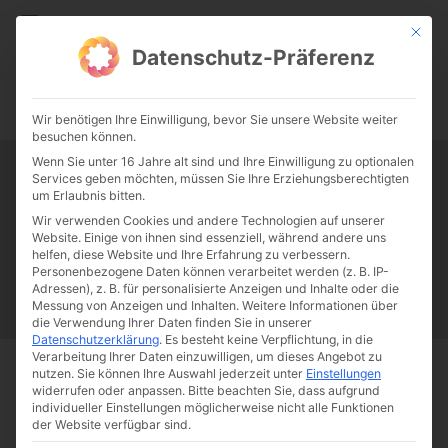
CATHWALK.DE
Mit die
Datenschutz-Präferenz
0:00
-:--
Wir benötigen Ihre Einwilligung, bevor Sie unsere Website weiter
besuchen können.
Wenn Sie unter 16 Jahre alt sind und Ihre Einwilligung zu optionalen
Services geben möchten, müssen Sie Ihre Erziehungsberechtigten
Tag:
Charly Hübner
um Erlaubnis bitten.
Wir verwenden Cookies und andere Technologien auf unserer
Website. Einige von ihnen sind essenziell, während andere uns
Papst Franziskus
Ehe
Sex
Liebe
Familie
Katholizismus
helfen, diese Website und Ihre Erfahrung zu verbessern.
Personenbezogene Daten können verarbeitet werden (z. B. IP-
Franziskus
50 Jahre Humanae vitae
Katholische Kirche
Adressen), z. B. für personalisierte Anzeigen und Inhalte oder die
Messung von Anzeigen und Inhalten.
Weitere Informationen über
die Verwendung Ihrer Daten finden Sie in unserer
Datenschutzerklärung
.
Es besteht keine Verpflichtung, in die
Verarbeitung Ihrer Daten einzuwilligen, um dieses Angebot zu
nutzen.
Sie können Ihre Auswahl jederzeit unter
Einstellungen
Start
Schlagworte
Charly Hübner
widerrufen oder anpassen.
Bitte beachten Sie, dass aufgrund
individueller Einstellungen möglicherweise nicht alle Funktionen
der Website verfügbar sind.