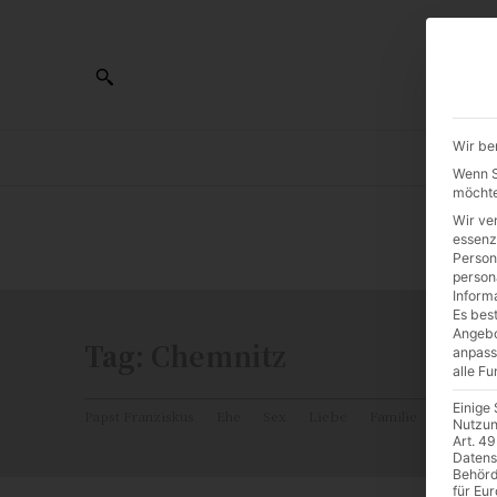
Wir be
AL
Wenn Si
möchte
Wir ve
0:00
essenz
Person
person
Inform
Es best
Angebo
Tag:
Chemnitz
anpass
alle F
Einige
Papst Franziskus
Ehe
Sex
Liebe
Familie
Katholiz
Nutzun
Art. 49
Datens
Behörd
für Eu