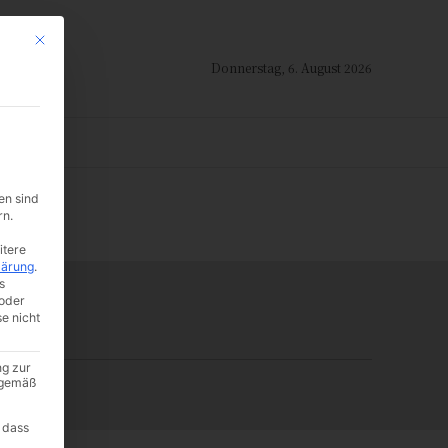
Mit diesem Button wird der Dialog geschlossen. Seine Funktionalität ist i
Donnerstag, 6. August 2026
ION
en sind
-:--
rn.
itere
lärung
.
s
oder
se nicht
ng zur
A gemäß
 dass