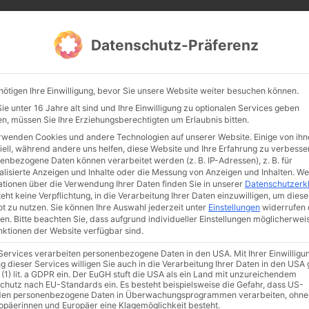
CATHWALK.DE
Datenschutz-Präferenz
Abendland, Alte Messe & katholische Tradition
nötigen Ihre Einwilligung, bevor Sie unsere Website weiter besuchen können.
TE MESSE
GLAUBE
KULTUR
FRÖMMIGKEIT
TRADIT
e unter 16 Jahre alt sind und Ihre Einwilligung zu optionalen Services geben
n, müssen Sie Ihre Erziehungsberechtigten um Erlaubnis bitten.
rwenden Cookies und andere Technologien auf unserer Website. Einige von ihn
iell, während andere uns helfen, diese Website und Ihre Erfahrung zu verbesse
enbezogene Daten können verarbeitet werden (z. B. IP-Adressen), z. B. für
alisierte Anzeigen und Inhalte oder die Messung von Anzeigen und Inhalten.
We
ationen über die Verwendung Ihrer Daten finden Sie in unserer
Datenschutzerk
eht keine Verpflichtung, in die Verarbeitung Ihrer Daten einzuwilligen, um diese
t zu nutzen.
Sie können Ihre Auswahl jederzeit unter
Einstellungen
widerrufen 
en.
Bitte beachten Sie, dass aufgrund individueller Einstellungen möglicherwei
unktionen der Website verfügbar sind.
 Services verarbeiten personenbezogene Daten in den USA. Mit Ihrer Einwilligu
ismus
Franziskus
50 Jahre Humanae vitae
Katholische Kirche
g dieser Services willigen Sie auch in die Verarbeitung Ihrer Daten in den US
 (1) lit. a GDPR ein. Der EuGH stuft die USA als ein Land mit unzureichendem
chutz nach EU-Standards ein. Es besteht beispielsweise die Gefahr, dass US-
en personenbezogene Daten in Überwachungsprogrammen verarbeiten, ohne
ropäerinnen und Europäer eine Klagemöglichkeit besteht.