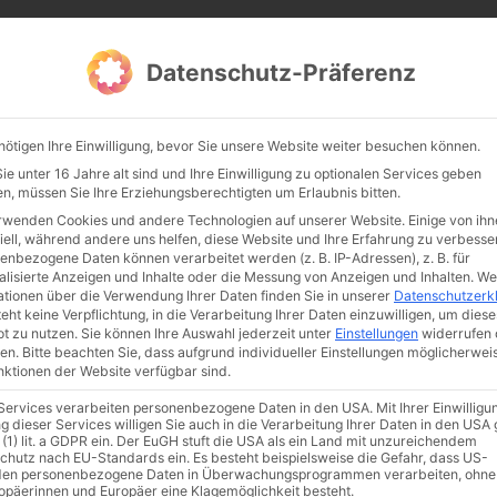
CATHWALK.DE
Datenschutz-Präferenz
Abendland, Alte Messe & katholische Tradition
nötigen Ihre Einwilligung, bevor Sie unsere Website weiter besuchen können.
TE MESSE
GLAUBE
KULTUR
FRÖMMIGKEIT
TRADIT
e unter 16 Jahre alt sind und Ihre Einwilligung zu optionalen Services geben
n, müssen Sie Ihre Erziehungsberechtigten um Erlaubnis bitten.
rwenden Cookies und andere Technologien auf unserer Website. Einige von ihn
iell, während andere uns helfen, diese Website und Ihre Erfahrung zu verbesse
enbezogene Daten können verarbeitet werden (z. B. IP-Adressen), z. B. für
alisierte Anzeigen und Inhalte oder die Messung von Anzeigen und Inhalten.
We
ationen über die Verwendung Ihrer Daten finden Sie in unserer
Datenschutzerk
eht keine Verpflichtung, in die Verarbeitung Ihrer Daten einzuwilligen, um diese
t zu nutzen.
Sie können Ihre Auswahl jederzeit unter
Einstellungen
widerrufen 
en.
Bitte beachten Sie, dass aufgrund individueller Einstellungen möglicherwei
unktionen der Website verfügbar sind.
 Services verarbeiten personenbezogene Daten in den USA. Mit Ihrer Einwilligu
ismus
Franziskus
50 Jahre Humanae vitae
Katholische Kirche
g dieser Services willigen Sie auch in die Verarbeitung Ihrer Daten in den US
 (1) lit. a GDPR ein. Der EuGH stuft die USA als ein Land mit unzureichendem
chutz nach EU-Standards ein. Es besteht beispielsweise die Gefahr, dass US-
en personenbezogene Daten in Überwachungsprogrammen verarbeiten, ohne
ropäerinnen und Europäer eine Klagemöglichkeit besteht.