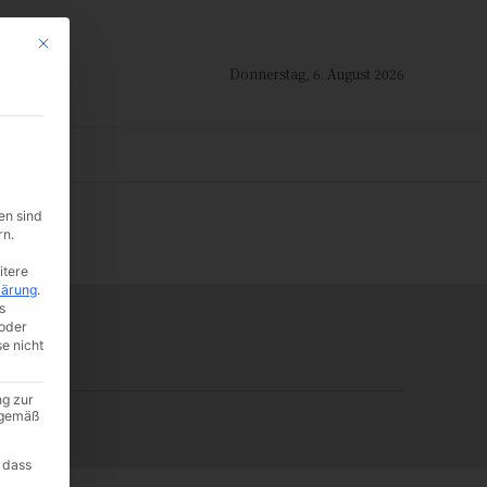
Mit diesem Button wird der Dialog geschlossen. Seine Funktionalität ist i
Donnerstag, 6. August 2026
ION
en sind
-:--
rn.
itere
lärung
.
s
oder
se nicht
ng zur
A gemäß
 dass