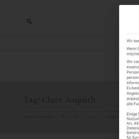
Wir be
AL
Wenn Si
möchte
Wir ve
0:00
essenz
Person
person
Inform
Es best
Angebo
Tag:
Clare Asquith
anpass
alle F
Einige
Papst Franziskus
Ehe
Sex
Liebe
Familie
Katholiz
Nutzun
Art. 49
Datens
Behörd
für Eu