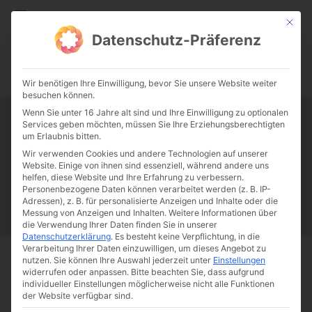
CATHWALK.DE
Mit die
Datenschutz-Präferenz
0:00
-:--
Wir benötigen Ihre Einwilligung, bevor Sie unsere Website weiter
besuchen können.
Wenn Sie unter 16 Jahre alt sind und Ihre Einwilligung zu optionalen
Services geben möchten, müssen Sie Ihre Erziehungsberechtigten
Tag:
CNA
um Erlaubnis bitten.
Wir verwenden Cookies und andere Technologien auf unserer
Website. Einige von ihnen sind essenziell, während andere uns
Papst Franziskus
Ehe
Sex
Liebe
Familie
Katholizismus
helfen, diese Website und Ihre Erfahrung zu verbessern.
Personenbezogene Daten können verarbeitet werden (z. B. IP-
Franziskus
50 Jahre Humanae vitae
Katholische Kirche
Adressen), z. B. für personalisierte Anzeigen und Inhalte oder die
Messung von Anzeigen und Inhalten.
Weitere Informationen über
die Verwendung Ihrer Daten finden Sie in unserer
Datenschutzerklärung
.
Es besteht keine Verpflichtung, in die
Verarbeitung Ihrer Daten einzuwilligen, um dieses Angebot zu
nutzen.
Sie können Ihre Auswahl jederzeit unter
Einstellungen
Start
Schlagworte
CNA
widerrufen oder anpassen.
Bitte beachten Sie, dass aufgrund
individueller Einstellungen möglicherweise nicht alle Funktionen
der Website verfügbar sind.