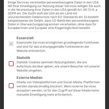
Einige Services verarbeiten personenbezogene Daten in den USA.
Mit Ihrer Einwilligung zur Nutzung dieser Services willigen Sie auch
in die Verarbeitung Ihrer Daten in den USA gemäß Art. 49 (1) lit. a
GDPR ein. Der EuGH stuft die USA als ein Land mit
unzureichendem Datenschutz nach EU-Standards ein. Es besteht
Ein „Interview“ mit der
beispielsweise die Gefahr, dass US-Behörden personenbezogene
Daten in Überwachungsprogrammen verarbeiten, ohne dass für
Heiligen Edith Stein über
Europäerinnen und Europäer eine Klagemöglichkeit besteht.
Gender
Es folgt eine Liste der Service-Gruppen, für die eine Einwilligu
Essenziell
Von und mit Hanna-Barbara Gerl-
Essenzielle Services ermöglichen grundlegende Funktionen
Falkovitz WIEN, (CNA Deutsch).- Sie
und sind für das ordnungsgemäße Funktionieren der
ist berühmt für ihre menschliche
Website erforderlich.
Größe, ihre intellektuelle Brillanz,
Statistik
ihren christlichen Mut. Sie ist
Statistik-Cookies sammeln Nutzungsdaten, die uns
bekannt als...
Aufschluss darüber geben, wie unsere Besucher mit unserer
Soziale Medien,
Website umgehen.
Weltjugendtag und der
Externe Medien
Inhalte von Videoplattformen und Social-Media-Plattformen
„twitterbare“ Papst: Die
werden standardmäßig blockiert. Wenn externe Services
digitale
akzeptiert werden, ist für den Zugriff auf diese Inhalte keine
Neuevangelisierung
manuelle Einwilligung mehr erforderlich.
Von Elise Harris KRAKAU/ROM,