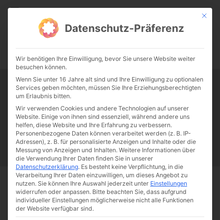
CATHWALK.DE
Mit die
Datenschutz-Präferenz
0:00
-:--
Wir benötigen Ihre Einwilligung, bevor Sie unsere Website weiter
besuchen können.
Wenn Sie unter 16 Jahre alt sind und Ihre Einwilligung zu optionalen
Services geben möchten, müssen Sie Ihre Erziehungsberechtigten
Tag:
DDR
um Erlaubnis bitten.
Wir verwenden Cookies und andere Technologien auf unserer
Website. Einige von ihnen sind essenziell, während andere uns
Papst Franziskus
Ehe
Sex
Liebe
Familie
Katholizismus
helfen, diese Website und Ihre Erfahrung zu verbessern.
Personenbezogene Daten können verarbeitet werden (z. B. IP-
Franziskus
50 Jahre Humanae vitae
Katholische Kirche
Adressen), z. B. für personalisierte Anzeigen und Inhalte oder die
Messung von Anzeigen und Inhalten.
Weitere Informationen über
die Verwendung Ihrer Daten finden Sie in unserer
Datenschutzerklärung
.
Es besteht keine Verpflichtung, in die
Verarbeitung Ihrer Daten einzuwilligen, um dieses Angebot zu
nutzen.
Sie können Ihre Auswahl jederzeit unter
Einstellungen
Start
Schlagworte
DDR
widerrufen oder anpassen.
Bitte beachten Sie, dass aufgrund
individueller Einstellungen möglicherweise nicht alle Funktionen
der Website verfügbar sind.