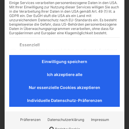
Einige Services verarbeiten personenbezogene Daten in den USA.
Mit Ihrer Einwilligung zur Nutzung dieser Services willigen Sie auch
in die Verarbeitung Ihrer Daten in den USA gemäß Art. 49 (1) lit. a
GDPR ein. Der EuGH stuft die USA als ein Land mit
unzureichendem Datenschutz nach EU-Standards ein. Es besteht
Rettung für altes
beispielsweise die Gefahr, dass US-Behörden personenbezogene
Daten in Überwachungsprogrammen verarbeiten, ohne dass für
Nonnenkloster
Europäerinnen und Europäer eine Klagemöglichkeit besteht.
Bis die Pilgerherberge an einem
Es folgt eine Liste der Service-Gruppen, für die eine Einwilligu
Essenziell
der Ausläufer des sächsischen
Essenzielle Services ermöglichen grundlegende Funktionen
Jakobswegs bezugsfertig ist, geht
und sind für das ordnungsgemäße Funktionieren der
noch Zeit ins Land, sagt Lutz
Website erforderlich.
Einwilligung speichern
Kretzschmar, während er vor
Statistik
dem...
Statistik-Cookies sammeln Nutzungsdaten, die uns
Ich akzeptiere alle
Aufschluss darüber geben, wie unsere Besucher mit unserer
Website umgehen.
Nur essenzielle Cookies akzeptieren
Externe Medien
Inhalte von Videoplattformen und Social-Media-Plattformen
Individuelle Datenschutz-Präferenzen
werden standardmäßig blockiert. Wenn externe Services
akzeptiert werden, ist für den Zugriff auf diese Inhalte keine
CATHWALK.DE
manuelle Einwilligung mehr erforderlich.
Präferenzen
Datenschutzerklärung
Impressum