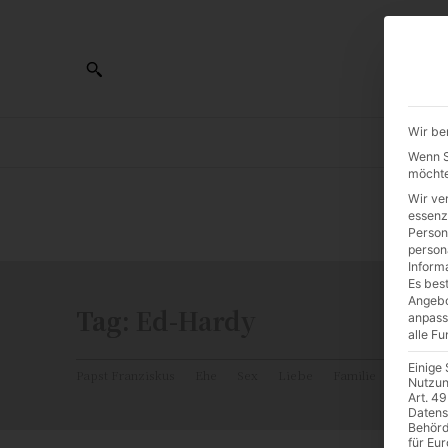
Wir be
AL
Wenn Si
möchte
Wir ve
0:00
essenz
Person
person
Inform
Es best
Angebo
Tag:
Ed-Hardy
anpass
alle F
Einige
Papst Franziskus
Ehe
Sex
Liebe
Familie
Katholiz
Nutzun
Art. 49
Datens
Behörd
für Eu