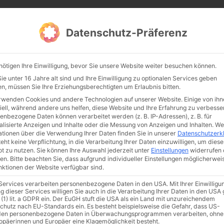
CATHWALK.DE
Datenschutz-Präferenz
Abendland, Alte Messe & katholische Tradition
nötigen Ihre Einwilligung, bevor Sie unsere Website weiter besuchen können.
TE MESSE
GLAUBE
KULTUR
FRÖMMIGKEIT
TRADIT
e unter 16 Jahre alt sind und Ihre Einwilligung zu optionalen Services geben
n, müssen Sie Ihre Erziehungsberechtigten um Erlaubnis bitten.
rwenden Cookies und andere Technologien auf unserer Website. Einige von ihn
iell, während andere uns helfen, diese Website und Ihre Erfahrung zu verbesse
enbezogene Daten können verarbeitet werden (z. B. IP-Adressen), z. B. für
alisierte Anzeigen und Inhalte oder die Messung von Anzeigen und Inhalten.
We
ationen über die Verwendung Ihrer Daten finden Sie in unserer
Datenschutzerk
eht keine Verpflichtung, in die Verarbeitung Ihrer Daten einzuwilligen, um diese
t zu nutzen.
Sie können Ihre Auswahl jederzeit unter
Einstellungen
widerrufen 
en.
Bitte beachten Sie, dass aufgrund individueller Einstellungen möglicherwei
unktionen der Website verfügbar sind.
 Services verarbeiten personenbezogene Daten in den USA. Mit Ihrer Einwilligu
ismus
Franziskus
50 Jahre Humanae vitae
Katholische Kirche
g dieser Services willigen Sie auch in die Verarbeitung Ihrer Daten in den US
 (1) lit. a GDPR ein. Der EuGH stuft die USA als ein Land mit unzureichendem
chutz nach EU-Standards ein. Es besteht beispielsweise die Gefahr, dass US-
en personenbezogene Daten in Überwachungsprogrammen verarbeiten, ohne
ropäerinnen und Europäer eine Klagemöglichkeit besteht.