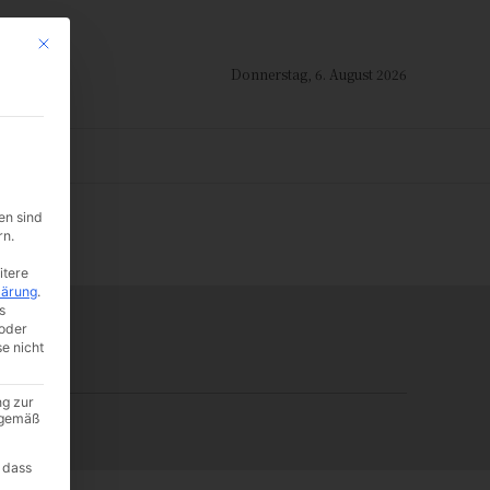
Mit diesem Button wird der Dialog geschlossen. Seine Funktionalität ist i
Donnerstag, 6. August 2026
ION
en sind
-:--
rn.
itere
lärung
.
s
oder
se nicht
ng zur
A gemäß
 dass