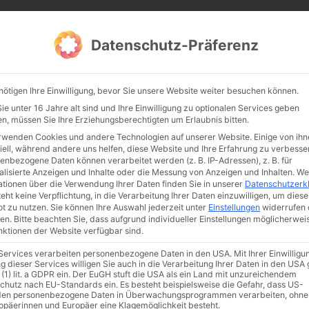
CATHWALK.DE
Datenschutz-Präferenz
Abendland, Alte Messe & katholische Tradition
nötigen Ihre Einwilligung, bevor Sie unsere Website weiter besuchen können.
TE MESSE
GLAUBE
KULTUR
FRÖMMIGKEIT
TRADIT
e unter 16 Jahre alt sind und Ihre Einwilligung zu optionalen Services geben
n, müssen Sie Ihre Erziehungsberechtigten um Erlaubnis bitten.
rwenden Cookies und andere Technologien auf unserer Website. Einige von ihn
iell, während andere uns helfen, diese Website und Ihre Erfahrung zu verbesse
enbezogene Daten können verarbeitet werden (z. B. IP-Adressen), z. B. für
alisierte Anzeigen und Inhalte oder die Messung von Anzeigen und Inhalten.
We
ationen über die Verwendung Ihrer Daten finden Sie in unserer
Datenschutzerk
eht keine Verpflichtung, in die Verarbeitung Ihrer Daten einzuwilligen, um diese
t zu nutzen.
Sie können Ihre Auswahl jederzeit unter
Einstellungen
widerrufen 
en.
Bitte beachten Sie, dass aufgrund individueller Einstellungen möglicherwei
unktionen der Website verfügbar sind.
 Services verarbeiten personenbezogene Daten in den USA. Mit Ihrer Einwilligu
ismus
Franziskus
50 Jahre Humanae vitae
Katholische Kirche
g dieser Services willigen Sie auch in die Verarbeitung Ihrer Daten in den US
 (1) lit. a GDPR ein. Der EuGH stuft die USA als ein Land mit unzureichendem
chutz nach EU-Standards ein. Es besteht beispielsweise die Gefahr, dass US-
en personenbezogene Daten in Überwachungsprogrammen verarbeiten, ohne
ropäerinnen und Europäer eine Klagemöglichkeit besteht.