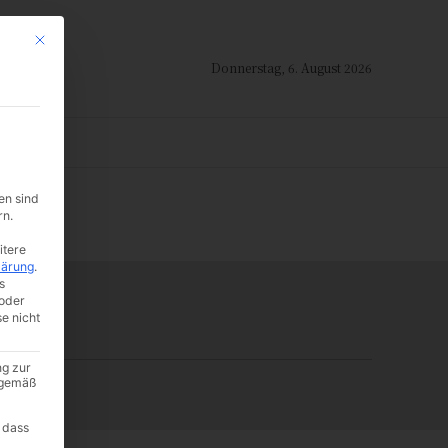
Mit diesem Button wird der Dialog geschlossen. Seine Funktionalität ist i
Donnerstag, 6. August 2026
ION
en sind
-:--
rn.
itere
lärung
.
s
oder
se nicht
ng zur
A gemäß
 dass