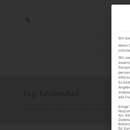
Wir be
AL
Wenn Si
möchte
Wir ve
0:00
essenz
Person
person
Inform
Es best
Angebo
Tag:
Erzbischof
anpass
alle F
Einige
Papst Franziskus
Ehe
Sex
Liebe
Familie
Katholiz
Nutzun
Art. 49
Datens
Behörd
für Eu