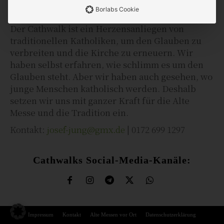
Borlabs Cookie
Der Cathwalk ist ein Herzensanliegen von
traditionellen Katholiken, um den Glauben zu
verbreiten und die Kirche zu erneuern. Wir
haben selbst erfahren, wie schlimm es um den
Glauben steht. Aber wir haben auch gesehen, wo
junge Menschen katholisch werden. Deshalb
setzen wir uns mit ganzer Kraft für die Alte
Messe und die Tradition ein.
Kontakt:
josef-jung@gmx.de
| 0172 699 1297
Cathwalks Social-Media-Kanäle:
Impressum
Kontakt
Alte Messen vor Ort
Datenschutzerklärung