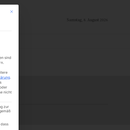
Mit diesem Button wird der Dialog geschlossen. Seine Funktionalität ist i
Samstag, 8. August 2026
ION
en sind
-:--
rn.
itere
lärung
.
s
oder
se nicht
ng zur
A gemäß
 dass