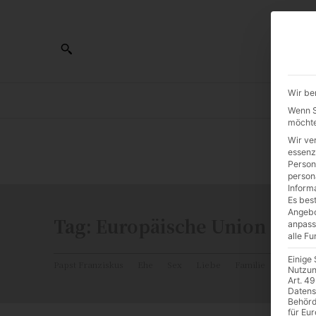
Wir be
AL
Wenn Si
möchte
Wir ve
0:00
essenz
Person
person
Inform
Es best
Angebo
Tag:
Europäische Union
anpass
alle F
Einige
Papst Franziskus
Ehe
Sex
Liebe
Familie
Katholiz
Nutzun
Art. 49
Datens
Behörd
für Eu