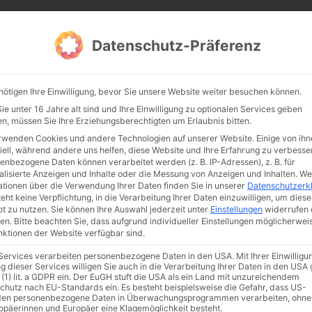
CATHWALK.DE
Datenschutz-Präferenz
Abendland, Alte Messe & katholische Tradition
nötigen Ihre Einwilligung, bevor Sie unsere Website weiter besuchen können.
TE MESSE
GLAUBE
KULTUR
FRÖMMIGKEIT
TRADIT
e unter 16 Jahre alt sind und Ihre Einwilligung zu optionalen Services geben
n, müssen Sie Ihre Erziehungsberechtigten um Erlaubnis bitten.
rwenden Cookies und andere Technologien auf unserer Website. Einige von ihn
iell, während andere uns helfen, diese Website und Ihre Erfahrung zu verbesse
enbezogene Daten können verarbeitet werden (z. B. IP-Adressen), z. B. für
alisierte Anzeigen und Inhalte oder die Messung von Anzeigen und Inhalten.
We
ationen über die Verwendung Ihrer Daten finden Sie in unserer
Datenschutzerk
eht keine Verpflichtung, in die Verarbeitung Ihrer Daten einzuwilligen, um diese
t zu nutzen.
Sie können Ihre Auswahl jederzeit unter
Einstellungen
widerrufen 
en.
Bitte beachten Sie, dass aufgrund individueller Einstellungen möglicherwei
unktionen der Website verfügbar sind.
 Services verarbeiten personenbezogene Daten in den USA. Mit Ihrer Einwilligu
ismus
Franziskus
50 Jahre Humanae vitae
Katholische Kirche
g dieser Services willigen Sie auch in die Verarbeitung Ihrer Daten in den US
 (1) lit. a GDPR ein. Der EuGH stuft die USA als ein Land mit unzureichendem
chutz nach EU-Standards ein. Es besteht beispielsweise die Gefahr, dass US-
en personenbezogene Daten in Überwachungsprogrammen verarbeiten, ohne
ropäerinnen und Europäer eine Klagemöglichkeit besteht.