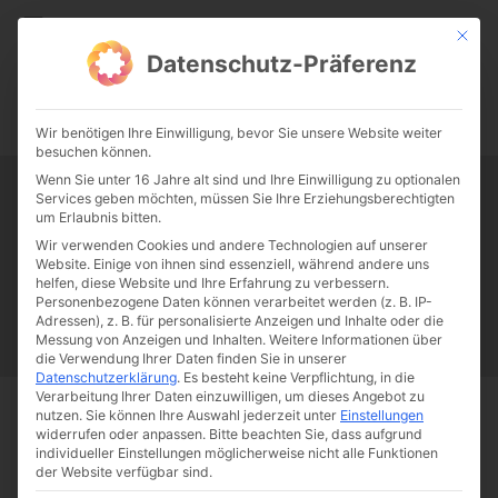
CATHWALK.DE
Mit die
Datenschutz-Präferenz
0:00
-:--
Wir benötigen Ihre Einwilligung, bevor Sie unsere Website weiter
besuchen können.
Wenn Sie unter 16 Jahre alt sind und Ihre Einwilligung zu optionalen
Services geben möchten, müssen Sie Ihre Erziehungsberechtigten
Tag:
Fastenzeit
um Erlaubnis bitten.
Wir verwenden Cookies und andere Technologien auf unserer
Website. Einige von ihnen sind essenziell, während andere uns
Papst Franziskus
Ehe
Sex
Liebe
Familie
Katholizismus
helfen, diese Website und Ihre Erfahrung zu verbessern.
Personenbezogene Daten können verarbeitet werden (z. B. IP-
Franziskus
50 Jahre Humanae vitae
Katholische Kirche
Adressen), z. B. für personalisierte Anzeigen und Inhalte oder die
Messung von Anzeigen und Inhalten.
Weitere Informationen über
die Verwendung Ihrer Daten finden Sie in unserer
Datenschutzerklärung
.
Es besteht keine Verpflichtung, in die
Verarbeitung Ihrer Daten einzuwilligen, um dieses Angebot zu
nutzen.
Sie können Ihre Auswahl jederzeit unter
Einstellungen
Start
Schlagworte
Fastenzeit
widerrufen oder anpassen.
Bitte beachten Sie, dass aufgrund
individueller Einstellungen möglicherweise nicht alle Funktionen
der Website verfügbar sind.