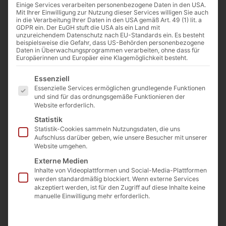
Einige Services verarbeiten personenbezogene Daten in den USA.
Mit Ihrer Einwilligung zur Nutzung dieser Services willigen Sie auch
in die Verarbeitung Ihrer Daten in den USA gemäß Art. 49 (1) lit. a
GDPR ein. Der EuGH stuft die USA als ein Land mit
unzureichendem Datenschutz nach EU-Standards ein. Es besteht
Warum es in der Fastenzeit
beispielsweise die Gefahr, dass US-Behörden personenbezogene
Daten in Überwachungsprogrammen verarbeiten, ohne dass für
nicht um MICH geht –
Europäerinnen und Europäer eine Klagemöglichkeit besteht.
Wider den geistigen und
Es folgt eine Liste der Service-Gruppen, für die eine Einwilligu
körperlichen Detox
Essenziell
Essenzielle Services ermöglichen grundlegende Funktionen
Die Kirche wehrt sich gegen den
und sind für das ordnungsgemäße Funktionieren der
Website erforderlich.
Weihnachtsmann und Coca Cola,
die steigenden Preise für
Statistik
Ostergeschenke und allen
Statistik-Cookies sammeln Nutzungsdaten, die uns
möglichen „Kommerz“, der um
Aufschluss darüber geben, wie unsere Besucher mit unserer
Website umgehen.
ihre Feste getrieben...
Psychotherapeut: Auf
Externe Medien
Inhalte von Videoplattformen und Social-Media-Plattformen
Süßes verzichten „hat
werden standardmäßig blockiert. Wenn externe Services
keinen spirituellen Wert“
akzeptiert werden, ist für den Zugriff auf diese Inhalte keine
manuelle Einwilligung mehr erforderlich.
Fasten ist nicht gleich Fasten. Bei
einem geistlichen Fasten geht es
darum, Gott näher zu kommen,