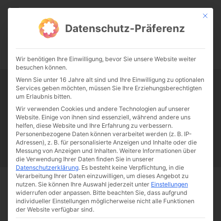
CATHWALK.DE
Mit die
Datenschutz-Präferenz
0:00
-:--
Wir benötigen Ihre Einwilligung, bevor Sie unsere Website weiter
besuchen können.
Wenn Sie unter 16 Jahre alt sind und Ihre Einwilligung zu optionalen
Services geben möchten, müssen Sie Ihre Erziehungsberechtigten
Tag:
Frankenhausen
um Erlaubnis bitten.
Wir verwenden Cookies und andere Technologien auf unserer
Website. Einige von ihnen sind essenziell, während andere uns
Papst Franziskus
Ehe
Sex
Liebe
Familie
Katholizismus
helfen, diese Website und Ihre Erfahrung zu verbessern.
Personenbezogene Daten können verarbeitet werden (z. B. IP-
Franziskus
50 Jahre Humanae vitae
Katholische Kirche
Adressen), z. B. für personalisierte Anzeigen und Inhalte oder die
Messung von Anzeigen und Inhalten.
Weitere Informationen über
die Verwendung Ihrer Daten finden Sie in unserer
Datenschutzerklärung
.
Es besteht keine Verpflichtung, in die
Verarbeitung Ihrer Daten einzuwilligen, um dieses Angebot zu
nutzen.
Sie können Ihre Auswahl jederzeit unter
Einstellungen
Start
Schlagworte
Frankenhausen
widerrufen oder anpassen.
Bitte beachten Sie, dass aufgrund
individueller Einstellungen möglicherweise nicht alle Funktionen
der Website verfügbar sind.