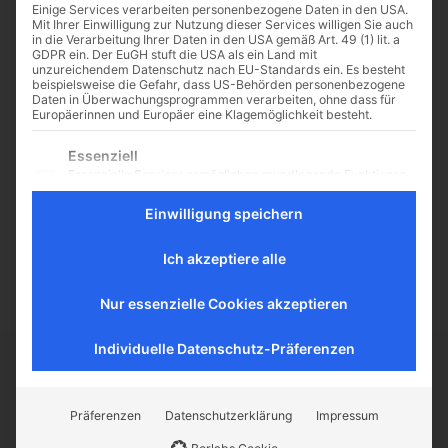
Einige Services verarbeiten personenbezogene Daten in den USA.
Mit Ihrer Einwilligung zur Nutzung dieser Services willigen Sie auch
in die Verarbeitung Ihrer Daten in den USA gemäß Art. 49 (1) lit. a
GDPR ein. Der EuGH stuft die USA als ein Land mit
unzureichendem Datenschutz nach EU-Standards ein. Es besteht
Rettung für altes
beispielsweise die Gefahr, dass US-Behörden personenbezogene
Daten in Überwachungsprogrammen verarbeiten, ohne dass für
Nonnenkloster
Europäerinnen und Europäer eine Klagemöglichkeit besteht.
Bis die Pilgerherberge an einem
Es folgt eine Liste der Service-Gruppen, für die eine Einwilligu
Essenziell
der Ausläufer des sächsischen
Essenzielle Services ermöglichen grundlegende Funktionen
Jakobswegs bezugsfertig ist, geht
und sind für das ordnungsgemäße Funktionieren der
noch Zeit ins Land, sagt Lutz
Website erforderlich.
Einwilligung speichern
Kretzschmar, während er vor
Statistik
dem...
Statistik-Cookies sammeln Nutzungsdaten, die uns
Ich akzeptiere alle
Aufschluss darüber geben, wie unsere Besucher mit unserer
Website umgehen.
Nur essenzielle Cookies akzeptieren
Externe Medien
Inhalte von Videoplattformen und Social-Media-Plattformen
Individuelle Datenschutz-Präferenzen
werden standardmäßig blockiert. Wenn externe Services
akzeptiert werden, ist für den Zugriff auf diese Inhalte keine
CATHWALK.DE
manuelle Einwilligung mehr erforderlich.
Präferenzen
Datenschutzerklärung
Impressum