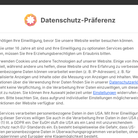
CATHWALK.DE
Datenschutz-Präferenz
Abendland, Alte Messe & katholische Tradition
nötigen Ihre Einwilligung, bevor Sie unsere Website weiter besuchen können.
TE MESSE
GLAUBE
KULTUR
FRÖMMIGKEIT
TRADIT
e unter 16 Jahre alt sind und Ihre Einwilligung zu optionalen Services geben
n, müssen Sie Ihre Erziehungsberechtigten um Erlaubnis bitten.
rwenden Cookies und andere Technologien auf unserer Website. Einige von ihn
iell, während andere uns helfen, diese Website und Ihre Erfahrung zu verbesse
enbezogene Daten können verarbeitet werden (z. B. IP-Adressen), z. B. für
alisierte Anzeigen und Inhalte oder die Messung von Anzeigen und Inhalten.
We
ationen über die Verwendung Ihrer Daten finden Sie in unserer
Datenschutzerk
eht keine Verpflichtung, in die Verarbeitung Ihrer Daten einzuwilligen, um diese
t zu nutzen.
Sie können Ihre Auswahl jederzeit unter
Einstellungen
widerrufen 
en.
Bitte beachten Sie, dass aufgrund individueller Einstellungen möglicherwei
unktionen der Website verfügbar sind.
 Services verarbeiten personenbezogene Daten in den USA. Mit Ihrer Einwilligu
ismus
Franziskus
50 Jahre Humanae vitae
Katholische Kirche
g dieser Services willigen Sie auch in die Verarbeitung Ihrer Daten in den US
 (1) lit. a GDPR ein. Der EuGH stuft die USA als ein Land mit unzureichendem
chutz nach EU-Standards ein. Es besteht beispielsweise die Gefahr, dass US-
en personenbezogene Daten in Überwachungsprogrammen verarbeiten, ohne
ropäerinnen und Europäer eine Klagemöglichkeit besteht.