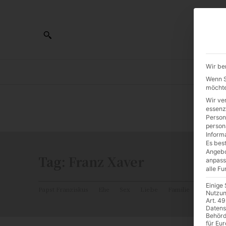
Wir be
AL
Wenn Si
möchte
Wir ve
0:00
essenz
Person
person
Inform
Es best
Angebo
Tag:
Franz Xaver
anpass
alle F
Einige
Papst Franziskus
Ehe
Sex
Liebe
Familie
Katholiz
Nutzun
Art. 49
Datens
Behörd
für Eu