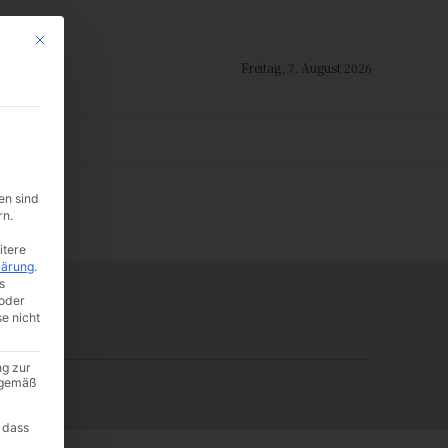
Mit diesem Button wird der Dialog geschlossen. Seine Funktionalität ist i
Freitag, 7. August 2026
ION
en sind
-:--
rn.
itere
lärung
.
s
oder
se nicht
ng zur
A gemäß
 dass