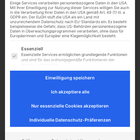
Einige Services verarbeiten personenbezogene Daten in den USA.
Mit Ihrer Einwilligung zur Nutzung dieser Services willigen Sie auch
in die Verarbeitung Ihrer Daten in den USA gemäß Art. 49 (1) lit. a
GDPR ein. Der EuGH stuft die USA als ein Land mit
unzureichendem Datenschutz nach EU-Standards ein. Es besteht
beispielsweise die Gefahr, dass US-Behörden personenbezogene
Daten in Überwachungsprogrammen verarbeiten, ohne dass für
Europäerinnen und Europäer eine Klagemöglichkeit besteht.
„Ecce homo!“ –
Porträtgemälde von
Es folgt eine Liste der Service-Gruppen, für die eine Einwilligu
Essenziell
Fürstin Gloria von Thurn
Essenzielle Services ermöglichen grundlegende Funktionen
und Taxis
und sind für das ordnungsgemäße Funktionieren der
Website erforderlich.
Von Hannes Kirmse Man findet
Statistik
Einwilligung speichern
sich am 30. März im bayrischen
Statistik-Cookies sammeln Nutzungsdaten, die uns
Viertel Berlins bei
Aufschluss darüber geben, wie unsere Besucher mit unserer
frühsommerlichem Temperaturen
Website umgehen.
Ich akzeptiere alle
ein. Das Restaurant „Wolff und
Externe Medien
Eber“ und die angeschlossene...
Nur essenzielle Cookies akzeptieren
Inhalte von Videoplattformen und Social-Media-Plattformen
werden standardmäßig blockiert. Wenn externe Services
akzeptiert werden, ist für den Zugriff auf diese Inhalte keine
Individuelle Datenschutz-Präferenzen
manuelle Einwilligung mehr erforderlich.