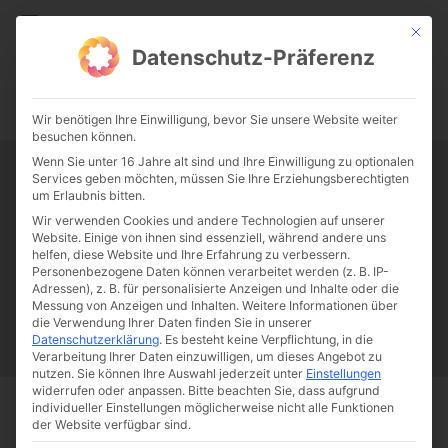
CATHWALK.DE
Mit die
Datenschutz-Präferenz
0:00
-:--
Wir benötigen Ihre Einwilligung, bevor Sie unsere Website weiter
besuchen können.
Wenn Sie unter 16 Jahre alt sind und Ihre Einwilligung zu optionalen
Services geben möchten, müssen Sie Ihre Erziehungsberechtigten
Tag:
Fürstin Gloria von Thurn
um Erlaubnis bitten.
Wir verwenden Cookies und andere Technologien auf unserer
und Taxis
Website. Einige von ihnen sind essenziell, während andere uns
helfen, diese Website und Ihre Erfahrung zu verbessern.
Personenbezogene Daten können verarbeitet werden (z. B. IP-
Adressen), z. B. für personalisierte Anzeigen und Inhalte oder die
Papst Franziskus
Ehe
Sex
Liebe
Familie
Katholizismus
Messung von Anzeigen und Inhalten.
Weitere Informationen über
Franziskus
50 Jahre Humanae vitae
Katholische Kirche
die Verwendung Ihrer Daten finden Sie in unserer
Datenschutzerklärung
.
Es besteht keine Verpflichtung, in die
Verarbeitung Ihrer Daten einzuwilligen, um dieses Angebot zu
nutzen.
Sie können Ihre Auswahl jederzeit unter
Einstellungen
widerrufen oder anpassen.
Bitte beachten Sie, dass aufgrund
individueller Einstellungen möglicherweise nicht alle Funktionen
der Website verfügbar sind.
Start
Schlagworte
Fürstin Gloria von Thurn und Taxis