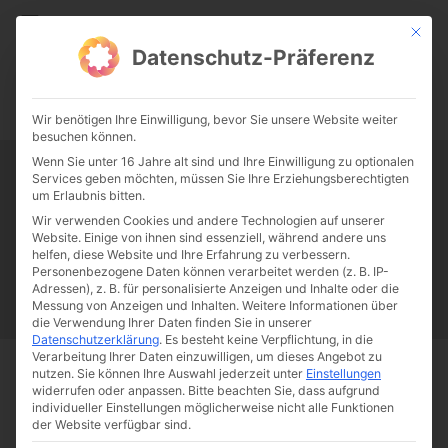
CATHWALK.DE
Mit die
Datenschutz-Präferenz
0:00
-:--
Wir benötigen Ihre Einwilligung, bevor Sie unsere Website weiter
besuchen können.
Wenn Sie unter 16 Jahre alt sind und Ihre Einwilligung zu optionalen
Services geben möchten, müssen Sie Ihre Erziehungsberechtigten
Tag:
Kardinal Tisserant
um Erlaubnis bitten.
Wir verwenden Cookies und andere Technologien auf unserer
Website. Einige von ihnen sind essenziell, während andere uns
Papst Franziskus
Ehe
Sex
Liebe
Familie
Katholizismus
helfen, diese Website und Ihre Erfahrung zu verbessern.
Personenbezogene Daten können verarbeitet werden (z. B. IP-
Franziskus
50 Jahre Humanae vitae
Katholische Kirche
Adressen), z. B. für personalisierte Anzeigen und Inhalte oder die
Messung von Anzeigen und Inhalten.
Weitere Informationen über
die Verwendung Ihrer Daten finden Sie in unserer
Datenschutzerklärung
.
Es besteht keine Verpflichtung, in die
Verarbeitung Ihrer Daten einzuwilligen, um dieses Angebot zu
nutzen.
Sie können Ihre Auswahl jederzeit unter
Einstellungen
Start
Schlagworte
Kardinal Tisserant
widerrufen oder anpassen.
Bitte beachten Sie, dass aufgrund
individueller Einstellungen möglicherweise nicht alle Funktionen
der Website verfügbar sind.