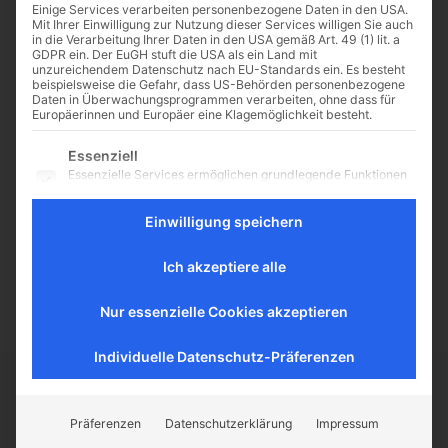
Einige Services verarbeiten personenbezogene Daten in den USA.
Mit Ihrer Einwilligung zur Nutzung dieser Services willigen Sie auch
in die Verarbeitung Ihrer Daten in den USA gemäß Art. 49 (1) lit. a
GDPR ein. Der EuGH stuft die USA als ein Land mit
unzureichendem Datenschutz nach EU-Standards ein. Es besteht
Pius XII. und die Shoah
beispielsweise die Gefahr, dass US-Behörden personenbezogene
Daten in Überwachungsprogrammen verarbeiten, ohne dass für
(2/2)
Europäerinnen und Europäer eine Klagemöglichkeit besteht.
Sein „Schweigen“ zur Judenfrage
Es folgt eine Liste der Service-Gruppen, für die eine Einwilligu
Essenziell
im 2. Weltkrieg von Matthias Jean-
Essenzielle Services ermöglichen grundlegende Funktionen
Marie Schäppi Finanzielle
und sind für das ordnungsgemäße Funktionieren der
Hilfsaktionen und Unterstützung
Website erforderlich.
Einwilligung speichern
jüdischer Emigranten in aller Welt
Statistik
… Durch unmittelbar von Pius XII.
Statistik-Cookies sammeln Nutzungsdaten, die uns
ausgehende...
Ich akzeptiere alle
Aufschluss darüber geben, wie unsere Besucher mit unserer
Website umgehen.
Nur essenzielle Cookies akzeptieren
Externe Medien
Inhalte von Videoplattformen und Social-Media-Plattformen
werden standardmäßig blockiert. Wenn externe Services
Individuelle Datenschutz-Präferenzen
akzeptiert werden, ist für den Zugriff auf diese Inhalte keine
manuelle Einwilligung mehr erforderlich.
CATHWALK.DE
Präferenzen
Datenschutzerklärung
Impressum