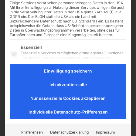
Einige Services verarbeiten personenbezogene Daten in den USA.
Mit Ihrer Einwilligung zur Nutzung dieser Services willigen Sie auch
in die Verarbeitung Ihrer Daten in den USA gemäß Art. 49 (1) lit. a
GDPR ein. Der EuGH stuft die USA als ein Land mit
unzureichendem Datenschutz nach EU-Standards ein. Es besteht
Alexander VI.:
beispielsweise die Gefahr, dass US-Behörden personenbezogene
Daten in Überwachungsprogrammen verarbeiten, ohne dass für
„Inkarnation des Teufels“
Europäerinnen und Europäer eine Klagemöglichkeit besteht.
oder nobelpreisträchtiger
Es folgt eine Liste der Service-Gruppen, für die eine Einwilligu
Friedensfürst?
Essenziell
Essenzielle Services ermöglichen grundlegende Funktionen
Viele Gerüchte kursieren bis heute
und sind für das ordnungsgemäße Funktionieren der
Website erforderlich.
um diesen „unheimlichen Papst“
und seine sinistre Familie: Sexuelle
Einwilligung speichern
Statistik
Ausschweifungen, gar Blutschande
Statistik-Cookies sammeln Nutzungsdaten, die uns
in der eigenen Sippschaft; laszive
Aufschluss darüber geben, wie unsere Besucher mit unserer
Ich akzeptiere alle
Website umgehen.
Feste; Mord,...
Externe Medien
Nur essenzielle Cookies akzeptieren
Inhalte von Videoplattformen und Social-Media-Plattformen
werden standardmäßig blockiert. Wenn externe Services
Individuelle Datenschutz-Präferenzen
akzeptiert werden, ist für den Zugriff auf diese Inhalte keine
manuelle Einwilligung mehr erforderlich.
CATHWALK.DE
Präferenzen
Datenschutzerklärung
Impressum