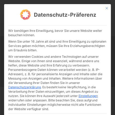
CATHWALK.DE
Mit die
Datenschutz-Präferenz
0:00
-:--
Wir benötigen Ihre Einwilligung, bevor Sie unsere Website weiter
besuchen können.
Wenn Sie unter 16 Jahre alt sind und Ihre Einwilligung zu optionalen
Services geben möchten, müssen Sie Ihre Erziehungsberechtigten
Tag:
Karl VIII.
um Erlaubnis bitten.
Wir verwenden Cookies und andere Technologien auf unserer
Website. Einige von ihnen sind essenziell, während andere uns
Papst Franziskus
Ehe
Sex
Liebe
Familie
Katholizismus
helfen, diese Website und Ihre Erfahrung zu verbessern.
Personenbezogene Daten können verarbeitet werden (z. B. IP-
Franziskus
50 Jahre Humanae vitae
Katholische Kirche
Adressen), z. B. für personalisierte Anzeigen und Inhalte oder die
Messung von Anzeigen und Inhalten.
Weitere Informationen über
die Verwendung Ihrer Daten finden Sie in unserer
Datenschutzerklärung
.
Es besteht keine Verpflichtung, in die
Verarbeitung Ihrer Daten einzuwilligen, um dieses Angebot zu
nutzen.
Sie können Ihre Auswahl jederzeit unter
Einstellungen
Start
Schlagworte
Karl VIII.
widerrufen oder anpassen.
Bitte beachten Sie, dass aufgrund
individueller Einstellungen möglicherweise nicht alle Funktionen
der Website verfügbar sind.