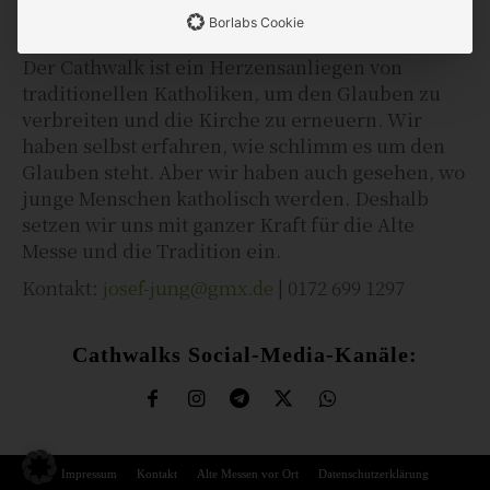
Borlabs Cookie
Der Cathwalk ist ein Herzensanliegen von
traditionellen Katholiken, um den Glauben zu
verbreiten und die Kirche zu erneuern. Wir
haben selbst erfahren, wie schlimm es um den
Glauben steht. Aber wir haben auch gesehen, wo
junge Menschen katholisch werden. Deshalb
setzen wir uns mit ganzer Kraft für die Alte
Messe und die Tradition ein.
Kontakt:
josef-jung@gmx.de
| 0172 699 1297
Cathwalks Social-Media-Kanäle:
Impressum
Kontakt
Alte Messen vor Ort
Datenschutzerklärung