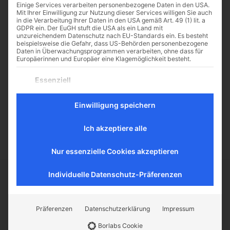
Einige Services verarbeiten personenbezogene Daten in den USA.
Mit Ihrer Einwilligung zur Nutzung dieser Services willigen Sie auch
in die Verarbeitung Ihrer Daten in den USA gemäß Art. 49 (1) lit. a
GDPR ein. Der EuGH stuft die USA als ein Land mit
unzureichendem Datenschutz nach EU-Standards ein. Es besteht
Alles Walzer! Wien zur
beispielsweise die Gefahr, dass US-Behörden personenbezogene
Daten in Überwachungsprogrammen verarbeiten, ohne dass für
Ballsaison
Europäerinnen und Europäer eine Klagemöglichkeit besteht.
Eine Kolumne von John Galt Wenn
Es folgt eine Liste der Service-Gruppen, für die eine Einwilligu
Essenziell
am 23. Feber auch in diesem Jahr
Essenzielle Services ermöglichen grundlegende Funktionen
in den Räumlichkeiten der Wiener
und sind für das ordnungsgemäße Funktionieren der
Staatsoper der Opernball
Einwilligung speichern
Website erforderlich.
stattfindet, ist die Wiener...
Statistik
Ich akzeptiere alle
Statistik-Cookies sammeln Nutzungsdaten, die uns
Aufschluss darüber geben, wie unsere Besucher mit unserer
Website umgehen.
Nur essenzielle Cookies akzeptieren
Externe Medien
Inhalte von Videoplattformen und Social-Media-Plattformen
Individuelle Datenschutz-Präferenzen
werden standardmäßig blockiert. Wenn externe Services
CATHWALK.DE
akzeptiert werden, ist für den Zugriff auf diese Inhalte keine
manuelle Einwilligung mehr erforderlich.
Präferenzen
Datenschutzerklärung
Impressum
Der Cathwalk ist ein Herzensanliegen von
Borlabs Cookie