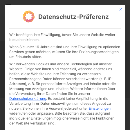
CATHWALK.DE
Mit die
Datenschutz-Präferenz
0:00
-:--
Wir benötigen Ihre Einwilligung, bevor Sie unsere Website weiter
besuchen können.
Wenn Sie unter 16 Jahre alt sind und Ihre Einwilligung zu optionalen
Services geben möchten, müssen Sie Ihre Erziehungsberechtigten
Tag:
Karlsbader Beschlüsse
um Erlaubnis bitten.
Wir verwenden Cookies und andere Technologien auf unserer
Website. Einige von ihnen sind essenziell, während andere uns
Papst Franziskus
Ehe
Sex
Liebe
Familie
Katholizismus
helfen, diese Website und Ihre Erfahrung zu verbessern.
Personenbezogene Daten können verarbeitet werden (z. B. IP-
Franziskus
50 Jahre Humanae vitae
Katholische Kirche
Adressen), z. B. für personalisierte Anzeigen und Inhalte oder die
Messung von Anzeigen und Inhalten.
Weitere Informationen über
die Verwendung Ihrer Daten finden Sie in unserer
Datenschutzerklärung
.
Es besteht keine Verpflichtung, in die
Verarbeitung Ihrer Daten einzuwilligen, um dieses Angebot zu
nutzen.
Sie können Ihre Auswahl jederzeit unter
Einstellungen
Start
Schlagworte
Karlsbader Beschlüsse
widerrufen oder anpassen.
Bitte beachten Sie, dass aufgrund
individueller Einstellungen möglicherweise nicht alle Funktionen
der Website verfügbar sind.