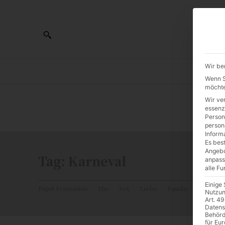
Wir be
AL
Wenn Si
möchte
Wir ve
0:00
essenz
Person
person
Inform
Es best
Angebo
Tag:
Karneval
anpass
alle F
Einige
Papst Franziskus
Ehe
Sex
Liebe
Familie
Katholiz
Nutzun
Art. 49
Datens
Behörd
für Eu