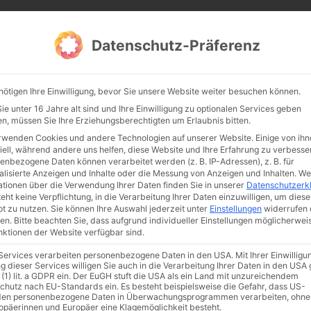
CATHWALK.DE
Datenschutz-Präferenz
Abendland, Alte Messe & katholische Tradition
nötigen Ihre Einwilligung, bevor Sie unsere Website weiter besuchen können.
TE MESSE
GLAUBE
KULTUR
FRÖMMIGKEIT
TRADIT
e unter 16 Jahre alt sind und Ihre Einwilligung zu optionalen Services geben
n, müssen Sie Ihre Erziehungsberechtigten um Erlaubnis bitten.
rwenden Cookies und andere Technologien auf unserer Website. Einige von ihn
iell, während andere uns helfen, diese Website und Ihre Erfahrung zu verbesse
enbezogene Daten können verarbeitet werden (z. B. IP-Adressen), z. B. für
alisierte Anzeigen und Inhalte oder die Messung von Anzeigen und Inhalten.
We
ationen über die Verwendung Ihrer Daten finden Sie in unserer
Datenschutzerk
eht keine Verpflichtung, in die Verarbeitung Ihrer Daten einzuwilligen, um diese
t zu nutzen.
Sie können Ihre Auswahl jederzeit unter
Einstellungen
widerrufen 
en.
Bitte beachten Sie, dass aufgrund individueller Einstellungen möglicherwei
unktionen der Website verfügbar sind.
 Services verarbeiten personenbezogene Daten in den USA. Mit Ihrer Einwilligu
ismus
Franziskus
50 Jahre Humanae vitae
Katholische Kirche
g dieser Services willigen Sie auch in die Verarbeitung Ihrer Daten in den US
 (1) lit. a GDPR ein. Der EuGH stuft die USA als ein Land mit unzureichendem
chutz nach EU-Standards ein. Es besteht beispielsweise die Gefahr, dass US-
en personenbezogene Daten in Überwachungsprogrammen verarbeiten, ohne
ropäerinnen und Europäer eine Klagemöglichkeit besteht.