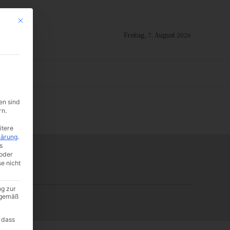
Mit diesem Button wird der Dialog geschlossen. Seine Funktionalität ist i
Freitag, 7. August 2026
ION
en sind
-:--
rn.
itere
lärung
.
s
oder
se nicht
ng zur
A gemäß
 dass