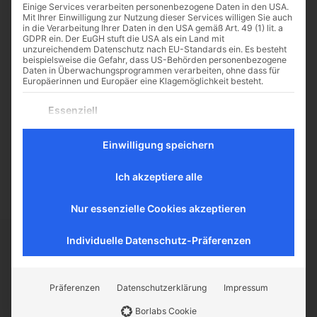
Einige Services verarbeiten personenbezogene Daten in den USA.
Mit Ihrer Einwilligung zur Nutzung dieser Services willigen Sie auch
in die Verarbeitung Ihrer Daten in den USA gemäß Art. 49 (1) lit. a
GDPR ein. Der EuGH stuft die USA als ein Land mit
unzureichendem Datenschutz nach EU-Standards ein. Es besteht
Kleider machen Leute:
beispielsweise die Gefahr, dass US-Behörden personenbezogene
Daten in Überwachungsprogrammen verarbeiten, ohne dass für
Denn du bist, was du trägst
Europäerinnen und Europäer eine Klagemöglichkeit besteht.
Zurzeit wird viel über die Frage
Es folgt eine Liste der Service-Gruppen, für die eine Einwilligu
Essenziell
diskutiert, ob die Kirche an ihrer
Essenzielle Services ermöglichen grundlegende Funktionen
Sprache kaputtgehe. Man solle
und sind für das ordnungsgemäße Funktionieren der
anders auftreten und reden. Als ob
Einwilligung speichern
Website erforderlich.
Jesus nicht...
Statistik
Ich akzeptiere alle
Statistik-Cookies sammeln Nutzungsdaten, die uns
Aufschluss darüber geben, wie unsere Besucher mit unserer
Website umgehen.
Nur essenzielle Cookies akzeptieren
Externe Medien
Inhalte von Videoplattformen und Social-Media-Plattformen
Individuelle Datenschutz-Präferenzen
werden standardmäßig blockiert. Wenn externe Services
CATHWALK.DE
akzeptiert werden, ist für den Zugriff auf diese Inhalte keine
manuelle Einwilligung mehr erforderlich.
Präferenzen
Datenschutzerklärung
Impressum
Der Cathwalk ist ein Herzensanliegen von
Borlabs Cookie