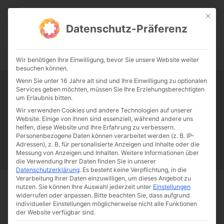
CATHWALK.DE
Mit die
Datenschutz-Präferenz
0:00
-:--
Wir benötigen Ihre Einwilligung, bevor Sie unsere Website weiter
besuchen können.
Wenn Sie unter 16 Jahre alt sind und Ihre Einwilligung zu optionalen
Services geben möchten, müssen Sie Ihre Erziehungsberechtigten
Tag:
Karo-Pullover
um Erlaubnis bitten.
Wir verwenden Cookies und andere Technologien auf unserer
Website. Einige von ihnen sind essenziell, während andere uns
Papst Franziskus
Ehe
Sex
Liebe
Familie
Katholizismus
helfen, diese Website und Ihre Erfahrung zu verbessern.
Personenbezogene Daten können verarbeitet werden (z. B. IP-
Franziskus
50 Jahre Humanae vitae
Katholische Kirche
Adressen), z. B. für personalisierte Anzeigen und Inhalte oder die
Messung von Anzeigen und Inhalten.
Weitere Informationen über
die Verwendung Ihrer Daten finden Sie in unserer
Datenschutzerklärung
.
Es besteht keine Verpflichtung, in die
Verarbeitung Ihrer Daten einzuwilligen, um dieses Angebot zu
nutzen.
Sie können Ihre Auswahl jederzeit unter
Einstellungen
Start
Schlagworte
Karo-Pullover
widerrufen oder anpassen.
Bitte beachten Sie, dass aufgrund
individueller Einstellungen möglicherweise nicht alle Funktionen
der Website verfügbar sind.