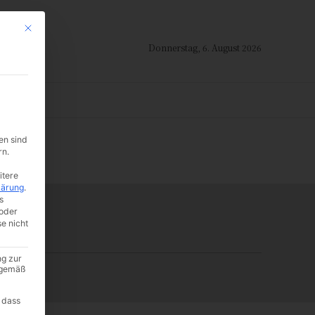
Mit diesem Button wird der Dialog geschlossen. Seine Funktionalität ist i
Donnerstag, 6. August 2026
ION
en sind
-:--
rn.
itere
lärung
.
s
oder
se nicht
ng zur
A gemäß
 dass