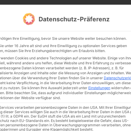
CATHWALK.DE
Datenschutz-Präferenz
Abendland, Alte Messe & katholische Tradition
nötigen Ihre Einwilligung, bevor Sie unsere Website weiter besuchen können.
TE MESSE
GLAUBE
KULTUR
FRÖMMIGKEIT
TRADIT
e unter 16 Jahre alt sind und Ihre Einwilligung zu optionalen Services geben
n, müssen Sie Ihre Erziehungsberechtigten um Erlaubnis bitten.
rwenden Cookies und andere Technologien auf unserer Website. Einige von ihn
iell, während andere uns helfen, diese Website und Ihre Erfahrung zu verbesse
enbezogene Daten können verarbeitet werden (z. B. IP-Adressen), z. B. für
alisierte Anzeigen und Inhalte oder die Messung von Anzeigen und Inhalten.
We
ationen über die Verwendung Ihrer Daten finden Sie in unserer
Datenschutzerk
eht keine Verpflichtung, in die Verarbeitung Ihrer Daten einzuwilligen, um diese
t zu nutzen.
Sie können Ihre Auswahl jederzeit unter
Einstellungen
widerrufen 
en.
Bitte beachten Sie, dass aufgrund individueller Einstellungen möglicherwei
unktionen der Website verfügbar sind.
 Services verarbeiten personenbezogene Daten in den USA. Mit Ihrer Einwilligu
ismus
Franziskus
50 Jahre Humanae vitae
Katholische Kirche
g dieser Services willigen Sie auch in die Verarbeitung Ihrer Daten in den US
 (1) lit. a GDPR ein. Der EuGH stuft die USA als ein Land mit unzureichendem
chutz nach EU-Standards ein. Es besteht beispielsweise die Gefahr, dass US-
en personenbezogene Daten in Überwachungsprogrammen verarbeiten, ohne
ropäerinnen und Europäer eine Klagemöglichkeit besteht.