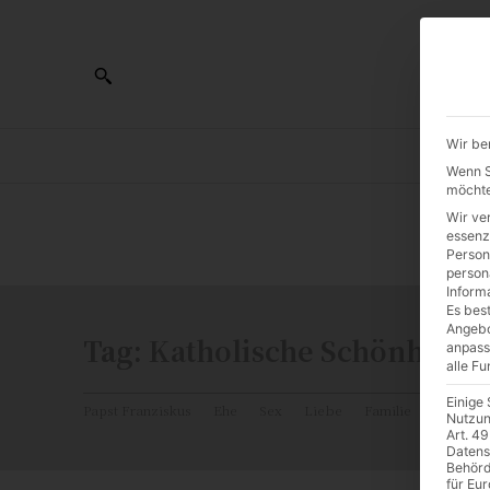
Wir be
AL
Wenn Si
möchte
Wir ve
0:00
essenz
Person
person
Inform
Es best
Angebo
Tag:
Katholische Schönheit
anpass
alle F
Einige
Papst Franziskus
Ehe
Sex
Liebe
Familie
Katholiz
Nutzun
Art. 49
Datens
Behörd
für Eu