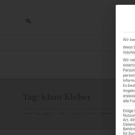
Wir be
AL
Wenn Si
möchte
Wir ve
0:00
essenz
Person
person
Inform
Es best
Angebo
Tag:
Klaus Kleber
anpass
alle F
Einige
Papst Franziskus
Ehe
Sex
Liebe
Familie
Katholiz
Nutzun
Art. 49
Datens
Behörd
für Eu