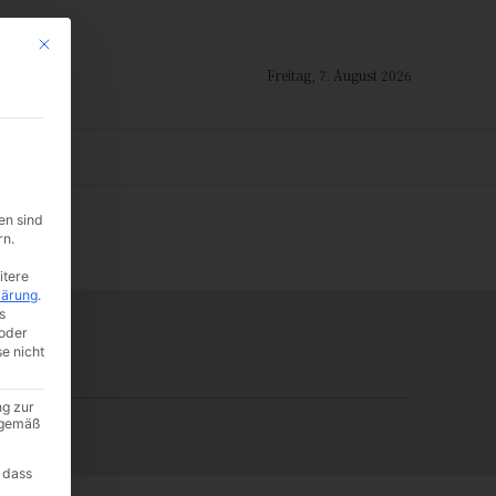
Mit diesem Button wird der Dialog geschlossen. Seine Funktionalität ist i
Freitag, 7. August 2026
ION
en sind
-:--
rn.
itere
lärung
.
s
oder
se nicht
ng zur
A gemäß
 dass