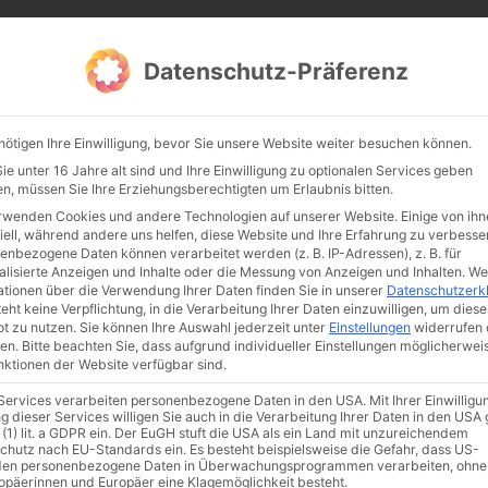
CATHWALK.DE
Datenschutz-Präferenz
Abendland, Alte Messe & katholische Tradition
nötigen Ihre Einwilligung, bevor Sie unsere Website weiter besuchen können.
TE MESSE
GLAUBE
KULTUR
FRÖMMIGKEIT
TRADIT
e unter 16 Jahre alt sind und Ihre Einwilligung zu optionalen Services geben
n, müssen Sie Ihre Erziehungsberechtigten um Erlaubnis bitten.
rwenden Cookies und andere Technologien auf unserer Website. Einige von ihn
iell, während andere uns helfen, diese Website und Ihre Erfahrung zu verbesse
enbezogene Daten können verarbeitet werden (z. B. IP-Adressen), z. B. für
alisierte Anzeigen und Inhalte oder die Messung von Anzeigen und Inhalten.
We
ationen über die Verwendung Ihrer Daten finden Sie in unserer
Datenschutzerk
eht keine Verpflichtung, in die Verarbeitung Ihrer Daten einzuwilligen, um diese
t zu nutzen.
Sie können Ihre Auswahl jederzeit unter
Einstellungen
widerrufen 
en.
Bitte beachten Sie, dass aufgrund individueller Einstellungen möglicherwei
unktionen der Website verfügbar sind.
 Services verarbeiten personenbezogene Daten in den USA. Mit Ihrer Einwilligu
ismus
Franziskus
50 Jahre Humanae vitae
Katholische Kirche
g dieser Services willigen Sie auch in die Verarbeitung Ihrer Daten in den US
 (1) lit. a GDPR ein. Der EuGH stuft die USA als ein Land mit unzureichendem
chutz nach EU-Standards ein. Es besteht beispielsweise die Gefahr, dass US-
en personenbezogene Daten in Überwachungsprogrammen verarbeiten, ohne
ropäerinnen und Europäer eine Klagemöglichkeit besteht.