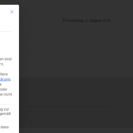
Mit diesem Button wird der Dialog geschlossen. Seine Funktionalität ist i
Donnerstag, 6. August 2026
ION
en sind
-:--
rn.
itere
lärung
.
s
oder
se nicht
ng zur
A gemäß
 dass