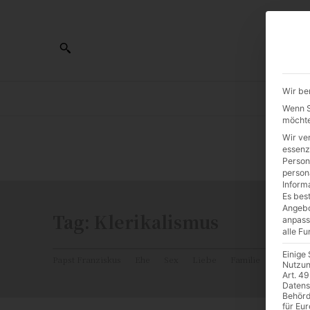
Wir be
AL
Wenn Si
möchte
Wir ve
0:00
essenz
Person
person
Inform
Es best
Angebo
Tag:
Klerikalismus
anpass
alle F
Einige
Papst Franziskus
Ehe
Sex
Liebe
Familie
Katholiz
Nutzun
Art. 49
Datens
Behörd
für Eu