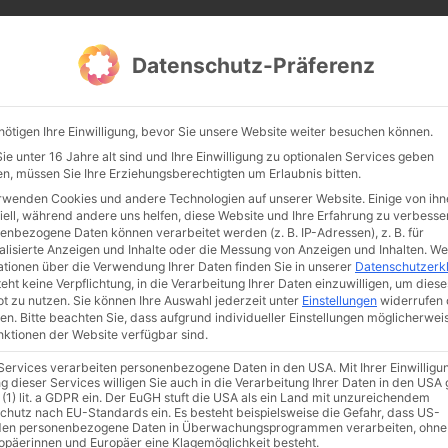
CATHWALK.DE
Datenschutz-Präferenz
Abendland, Alte Messe & katholische Tradition
nötigen Ihre Einwilligung, bevor Sie unsere Website weiter besuchen können.
TE MESSE
GLAUBE
KULTUR
FRÖMMIGKEIT
TRADIT
e unter 16 Jahre alt sind und Ihre Einwilligung zu optionalen Services geben
n, müssen Sie Ihre Erziehungsberechtigten um Erlaubnis bitten.
rwenden Cookies und andere Technologien auf unserer Website. Einige von ihn
iell, während andere uns helfen, diese Website und Ihre Erfahrung zu verbesse
enbezogene Daten können verarbeitet werden (z. B. IP-Adressen), z. B. für
alisierte Anzeigen und Inhalte oder die Messung von Anzeigen und Inhalten.
We
ationen über die Verwendung Ihrer Daten finden Sie in unserer
Datenschutzerk
eht keine Verpflichtung, in die Verarbeitung Ihrer Daten einzuwilligen, um diese
t zu nutzen.
Sie können Ihre Auswahl jederzeit unter
Einstellungen
widerrufen 
en.
Bitte beachten Sie, dass aufgrund individueller Einstellungen möglicherwei
unktionen der Website verfügbar sind.
 Services verarbeiten personenbezogene Daten in den USA. Mit Ihrer Einwilligu
ismus
Franziskus
50 Jahre Humanae vitae
Katholische Kirche
g dieser Services willigen Sie auch in die Verarbeitung Ihrer Daten in den US
 (1) lit. a GDPR ein. Der EuGH stuft die USA als ein Land mit unzureichendem
chutz nach EU-Standards ein. Es besteht beispielsweise die Gefahr, dass US-
en personenbezogene Daten in Überwachungsprogrammen verarbeiten, ohne
ropäerinnen und Europäer eine Klagemöglichkeit besteht.