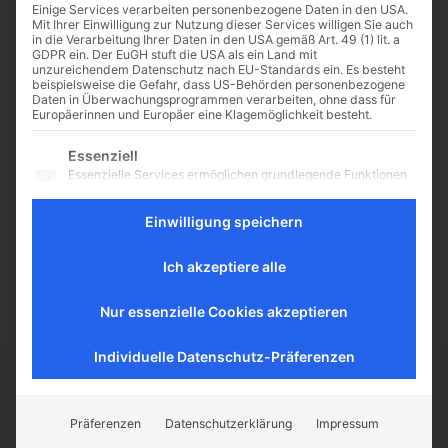
Einige Services verarbeiten personenbezogene Daten in den USA.
Mit Ihrer Einwilligung zur Nutzung dieser Services willigen Sie auch
in die Verarbeitung Ihrer Daten in den USA gemäß Art. 49 (1) lit. a
GDPR ein. Der EuGH stuft die USA als ein Land mit
unzureichendem Datenschutz nach EU-Standards ein. Es besteht
Pius XII. und die Shoah
beispielsweise die Gefahr, dass US-Behörden personenbezogene
Daten in Überwachungsprogrammen verarbeiten, ohne dass für
(2/2)
Europäerinnen und Europäer eine Klagemöglichkeit besteht.
Sein „Schweigen“ zur Judenfrage
Es folgt eine Liste der Service-Gruppen, für die eine Einwilligu
Essenziell
im 2. Weltkrieg von Matthias Jean-
Essenzielle Services ermöglichen grundlegende Funktionen
Marie Schäppi Finanzielle
und sind für das ordnungsgemäße Funktionieren der
Hilfsaktionen und Unterstützung
Website erforderlich.
Einwilligung speichern
jüdischer Emigranten in aller Welt
Statistik
… Durch unmittelbar von Pius XII.
Statistik-Cookies sammeln Nutzungsdaten, die uns
ausgehende...
Ich akzeptiere alle
Aufschluss darüber geben, wie unsere Besucher mit unserer
Website umgehen.
Nur essenzielle Cookies akzeptieren
Externe Medien
Inhalte von Videoplattformen und Social-Media-Plattformen
werden standardmäßig blockiert. Wenn externe Services
Individuelle Datenschutz-Präferenzen
akzeptiert werden, ist für den Zugriff auf diese Inhalte keine
manuelle Einwilligung mehr erforderlich.
CATHWALK.DE
Präferenzen
Datenschutzerklärung
Impressum