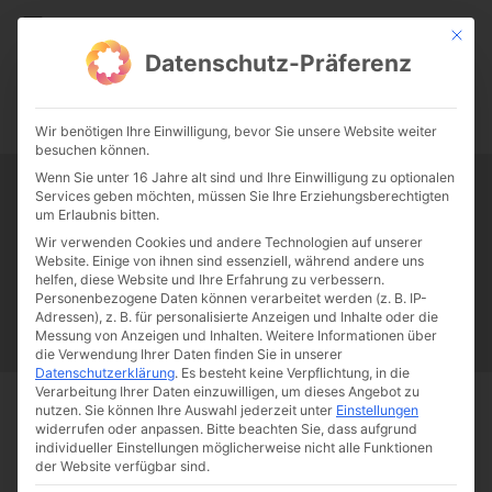
CATHWALK.DE
Mit die
Datenschutz-Präferenz
0:00
-:--
Wir benötigen Ihre Einwilligung, bevor Sie unsere Website weiter
besuchen können.
Wenn Sie unter 16 Jahre alt sind und Ihre Einwilligung zu optionalen
Services geben möchten, müssen Sie Ihre Erziehungsberechtigten
Tag:
Konrad Graf von Preysing
um Erlaubnis bitten.
Wir verwenden Cookies und andere Technologien auf unserer
Website. Einige von ihnen sind essenziell, während andere uns
Papst Franziskus
Ehe
Sex
Liebe
Familie
Katholizismus
helfen, diese Website und Ihre Erfahrung zu verbessern.
Personenbezogene Daten können verarbeitet werden (z. B. IP-
Franziskus
50 Jahre Humanae vitae
Katholische Kirche
Adressen), z. B. für personalisierte Anzeigen und Inhalte oder die
Messung von Anzeigen und Inhalten.
Weitere Informationen über
die Verwendung Ihrer Daten finden Sie in unserer
Datenschutzerklärung
.
Es besteht keine Verpflichtung, in die
Verarbeitung Ihrer Daten einzuwilligen, um dieses Angebot zu
nutzen.
Sie können Ihre Auswahl jederzeit unter
Einstellungen
Start
Schlagworte
Konrad Graf von Preysing
widerrufen oder anpassen.
Bitte beachten Sie, dass aufgrund
individueller Einstellungen möglicherweise nicht alle Funktionen
der Website verfügbar sind.