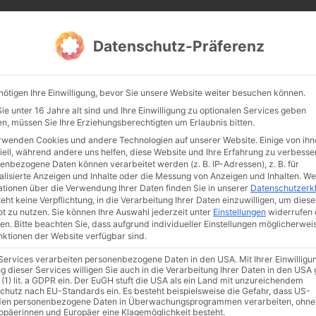
CATHWALK.DE
Datenschutz-Präferenz
Abendland, Alte Messe & katholische Tradition
nötigen Ihre Einwilligung, bevor Sie unsere Website weiter besuchen können.
TE MESSE
GLAUBE
KULTUR
FRÖMMIGKEIT
TRADIT
e unter 16 Jahre alt sind und Ihre Einwilligung zu optionalen Services geben
n, müssen Sie Ihre Erziehungsberechtigten um Erlaubnis bitten.
rwenden Cookies und andere Technologien auf unserer Website. Einige von ihn
iell, während andere uns helfen, diese Website und Ihre Erfahrung zu verbesse
enbezogene Daten können verarbeitet werden (z. B. IP-Adressen), z. B. für
alisierte Anzeigen und Inhalte oder die Messung von Anzeigen und Inhalten.
We
ationen über die Verwendung Ihrer Daten finden Sie in unserer
Datenschutzerk
eht keine Verpflichtung, in die Verarbeitung Ihrer Daten einzuwilligen, um diese
t zu nutzen.
Sie können Ihre Auswahl jederzeit unter
Einstellungen
widerrufen 
en.
Bitte beachten Sie, dass aufgrund individueller Einstellungen möglicherwei
unktionen der Website verfügbar sind.
 Services verarbeiten personenbezogene Daten in den USA. Mit Ihrer Einwilligu
ismus
Franziskus
50 Jahre Humanae vitae
Katholische Kirche
g dieser Services willigen Sie auch in die Verarbeitung Ihrer Daten in den US
 (1) lit. a GDPR ein. Der EuGH stuft die USA als ein Land mit unzureichendem
chutz nach EU-Standards ein. Es besteht beispielsweise die Gefahr, dass US-
en personenbezogene Daten in Überwachungsprogrammen verarbeiten, ohne
ropäerinnen und Europäer eine Klagemöglichkeit besteht.