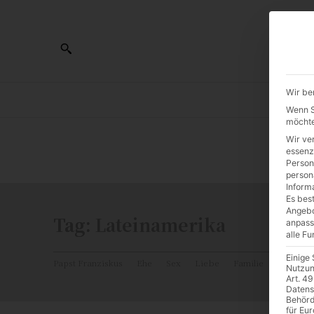
Wir be
AL
Wenn Si
möchte
Wir ve
0:00
essenz
Person
person
Inform
Es best
Angebo
Tag:
Lateinamerika
anpass
alle F
Einige
Papst Franziskus
Ehe
Sex
Liebe
Familie
Katholiz
Nutzun
Art. 49
Datens
Behörd
für Eu