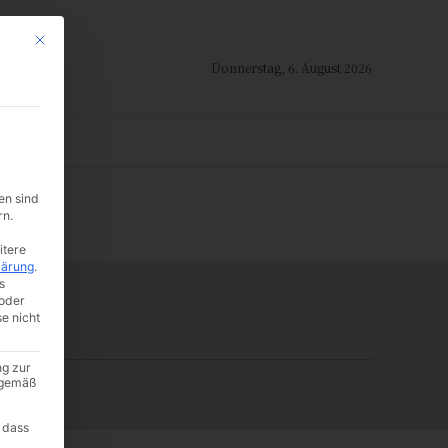
Mit diesem Button wird der Dialog geschlossen. Seine Funktionalität ist i
Donnerstag, 6. August 2026
ION
en sind
-:--
rn.
itere
lärung
.
s
oder
se nicht
ng zur
A gemäß
 dass