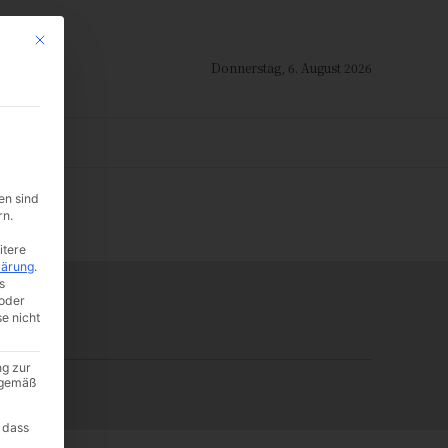
Mit diesem Button wird der Dialog geschlossen. Seine Funktionalität ist i
Donnerstag, 6. August 2026
ION
en sind
-:--
rn.
itere
lärung
.
s
oder
se nicht
ng zur
A gemäß
 dass