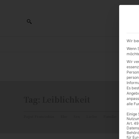
Wir be
AL
Wenn Si
möchte
Wir ve
0:00
essenz
Person
person
Inform
Es best
Angebo
Tag:
Leiblichkeit
anpass
alle F
Einige
Papst Franziskus
Ehe
Sex
Liebe
Familie
Katholiz
Nutzun
Art. 49
Datens
Behörd
für Eu