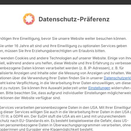
CATHWALK.DE
Datenschutz-Präferenz
Abendland, Alte Messe & katholische Tradition
nötigen Ihre Einwilligung, bevor Sie unsere Website weiter besuchen können.
TE MESSE
GLAUBE
KULTUR
FRÖMMIGKEIT
TRADIT
e unter 16 Jahre alt sind und Ihre Einwilligung zu optionalen Services geben
n, müssen Sie Ihre Erziehungsberechtigten um Erlaubnis bitten.
rwenden Cookies und andere Technologien auf unserer Website. Einige von ihn
iell, während andere uns helfen, diese Website und Ihre Erfahrung zu verbesse
enbezogene Daten können verarbeitet werden (z. B. IP-Adressen), z. B. für
alisierte Anzeigen und Inhalte oder die Messung von Anzeigen und Inhalten.
We
ationen über die Verwendung Ihrer Daten finden Sie in unserer
Datenschutzerk
eht keine Verpflichtung, in die Verarbeitung Ihrer Daten einzuwilligen, um diese
t zu nutzen.
Sie können Ihre Auswahl jederzeit unter
Einstellungen
widerrufen 
en.
Bitte beachten Sie, dass aufgrund individueller Einstellungen möglicherwei
unktionen der Website verfügbar sind.
 Services verarbeiten personenbezogene Daten in den USA. Mit Ihrer Einwilligu
ismus
Franziskus
50 Jahre Humanae vitae
Katholische Kirche
g dieser Services willigen Sie auch in die Verarbeitung Ihrer Daten in den US
 (1) lit. a GDPR ein. Der EuGH stuft die USA als ein Land mit unzureichendem
chutz nach EU-Standards ein. Es besteht beispielsweise die Gefahr, dass US-
en personenbezogene Daten in Überwachungsprogrammen verarbeiten, ohne
ropäerinnen und Europäer eine Klagemöglichkeit besteht.