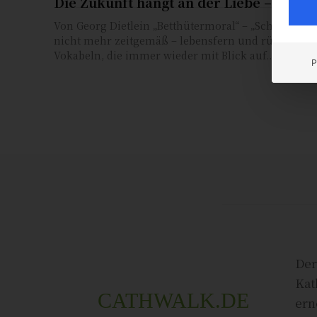
Die Zukunft hängt an der Liebe – Teil 1
Von Georg Dietlein „Betthütermoral“ – „Schlafzimmerkontrolle“ –
nicht mehr zeitgemäß – lebensfern und rückschrittl
Vokabeln, die immer wieder mit Blick auf...
P
Der
Kat
CATHWALK.DE
ern