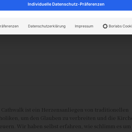
Individuelle Datenschutz-Präferenzen
ich – all dies sind
räferenzen
Datenschutzerklärung
Impressum
Borlabs Cook
 Cathwalk ist ein Herzensanliegen von traditionellen
holiken, um den Glauben zu verbreiten und die Kirch
euern. Wir haben selbst erfahren, wie schlimm es um