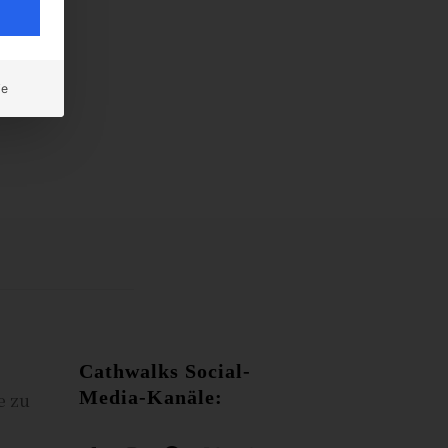
ie
Cathwalks Social-
Media-Kanäle:
e zu