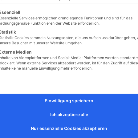
gt eine Liste der Service-Gruppen, für die eine Einwilligung erteilt 
Essenziell
Essenzielle Services ermöglichen grundlegende Funktionen und sind für das
ordnungsgemäße Funktionieren der Website erforderlich.
ltnis zu unserer
Statistik
Statistik-Cookies sammeln Nutzungsdaten, die uns Aufschluss darüber geben, 
unsere Besucher mit unserer Website umgehen.
Externe Medien
Inhalte von Videoplattformen und Social-Media-Plattformen werden standard
blockiert. Wenn externe Services akzeptiert werden, ist für den Zugriff auf dies
Inhalte keine manuelle Einwilligung mehr erforderlich.
liches Leben
Einwilligung speichern
hat, gehört nicht
Ich akzeptiere alle
fen...
Nur essenzielle Cookies akzeptieren