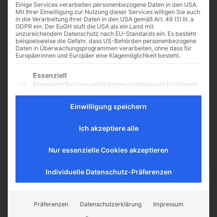
Einige Services verarbeiten personenbezogene Daten in den USA.
Mit Ihrer Einwilligung zur Nutzung dieser Services willigen Sie auch
in die Verarbeitung Ihrer Daten in den USA gemäß Art. 49 (1) lit. a
GDPR ein. Der EuGH stuft die USA als ein Land mit
unzureichendem Datenschutz nach EU-Standards ein. Es besteht
Pille-Porno-Puff-Idylle
beispielsweise die Gefahr, dass US-Behörden personenbezogene
Daten in Überwachungsprogrammen verarbeiten, ohne dass für
Von Dr. Martin Voigt Unisex-
Europäerinnen und Europäer eine Klagemöglichkeit besteht.
Toiletten, das voluminöse Gender-
Es folgt eine Liste der Service-Gruppen, für die eine Einwilligu
Essenziell
Sprech (*_/Innen),
Essenzielle Services ermöglichen grundlegende Funktionen
Regenbogenflaggen auf
und sind für das ordnungsgemäße Funktionieren der
Staatsgebäuden, der aggressive
Website erforderlich.
Homo-Lobbyismus und die üppige
Einwilligung speichern
Statistik
Finanzierung der Gender-Studies
Statistik-Cookies sammeln Nutzungsdaten, die uns
sind die Aufreger dieser...
Ich akzeptiere alle
Aufschluss darüber geben, wie unsere Besucher mit unserer
Website umgehen.
Nur essenzielle Cookies akzeptieren
Externe Medien
Inhalte von Videoplattformen und Social-Media-Plattformen
Individuelle Datenschutz-Präferenzen
werden standardmäßig blockiert. Wenn externe Services
akzeptiert werden, ist für den Zugriff auf diese Inhalte keine
manuelle Einwilligung mehr erforderlich.
CATHWALK.DE
Präferenzen
Datenschutzerklärung
Impressum