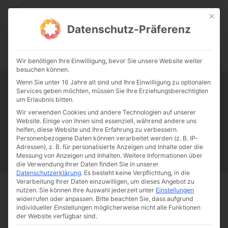
CATHWALK.DE
Mit die
Datenschutz-Präferenz
0:00
-:--
Wir benötigen Ihre Einwilligung, bevor Sie unsere Website weiter
besuchen können.
Wenn Sie unter 16 Jahre alt sind und Ihre Einwilligung zu optionalen
Services geben möchten, müssen Sie Ihre Erziehungsberechtigten
Tag:
Lenin
um Erlaubnis bitten.
Wir verwenden Cookies und andere Technologien auf unserer
Website. Einige von ihnen sind essenziell, während andere uns
Papst Franziskus
Ehe
Sex
Liebe
Familie
Katholizismus
helfen, diese Website und Ihre Erfahrung zu verbessern.
Personenbezogene Daten können verarbeitet werden (z. B. IP-
Franziskus
50 Jahre Humanae vitae
Katholische Kirche
Adressen), z. B. für personalisierte Anzeigen und Inhalte oder die
Messung von Anzeigen und Inhalten.
Weitere Informationen über
die Verwendung Ihrer Daten finden Sie in unserer
Datenschutzerklärung
.
Es besteht keine Verpflichtung, in die
Verarbeitung Ihrer Daten einzuwilligen, um dieses Angebot zu
nutzen.
Sie können Ihre Auswahl jederzeit unter
Einstellungen
Start
Schlagworte
Lenin
widerrufen oder anpassen.
Bitte beachten Sie, dass aufgrund
individueller Einstellungen möglicherweise nicht alle Funktionen
der Website verfügbar sind.