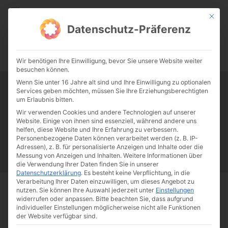
CATHWALK.DE
Mit die
Datenschutz-Präferenz
0:00
-:--
Wir benötigen Ihre Einwilligung, bevor Sie unsere Website weiter
besuchen können.
Wenn Sie unter 16 Jahre alt sind und Ihre Einwilligung zu optionalen
Services geben möchten, müssen Sie Ihre Erziehungsberechtigten
Tag:
Liebeslüge
um Erlaubnis bitten.
Wir verwenden Cookies und andere Technologien auf unserer
Website. Einige von ihnen sind essenziell, während andere uns
Papst Franziskus
Ehe
Sex
Liebe
Familie
Katholizismus
helfen, diese Website und Ihre Erfahrung zu verbessern.
Personenbezogene Daten können verarbeitet werden (z. B. IP-
Franziskus
50 Jahre Humanae vitae
Katholische Kirche
Adressen), z. B. für personalisierte Anzeigen und Inhalte oder die
Messung von Anzeigen und Inhalten.
Weitere Informationen über
die Verwendung Ihrer Daten finden Sie in unserer
Datenschutzerklärung
.
Es besteht keine Verpflichtung, in die
Verarbeitung Ihrer Daten einzuwilligen, um dieses Angebot zu
nutzen.
Sie können Ihre Auswahl jederzeit unter
Einstellungen
Start
Schlagworte
Liebeslüge
widerrufen oder anpassen.
Bitte beachten Sie, dass aufgrund
individueller Einstellungen möglicherweise nicht alle Funktionen
der Website verfügbar sind.