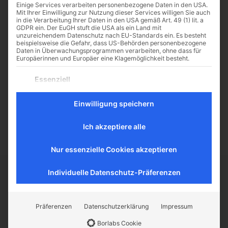
Einige Services verarbeiten personenbezogene Daten in den USA.
Mit Ihrer Einwilligung zur Nutzung dieser Services willigen Sie auch
in die Verarbeitung Ihrer Daten in den USA gemäß Art. 49 (1) lit. a
GDPR ein. Der EuGH stuft die USA als ein Land mit
unzureichendem Datenschutz nach EU-Standards ein. Es besteht
Liebt einander! – Teil 2
beispielsweise die Gefahr, dass US-Behörden personenbezogene
Daten in Überwachungsprogrammen verarbeiten, ohne dass für
Von Georg Dietlein Natürlich gibt
Europäerinnen und Europäer eine Klagemöglichkeit besteht.
es neben der Welt des Geistes auch
Es folgt eine Liste der Service-Gruppen, für die eine Einwilligu
Essenziell
noch die Gefühlswelt! Menschen
Essenzielle Services ermöglichen grundlegende Funktionen
verlieben sich ineinander. Sie
und sind für das ordnungsgemäße Funktionieren der
fühlen sich sympathisch,
Einwilligung speichern
Website erforderlich.
anziehend, attraktiv....
Statistik
Ich akzeptiere alle
Statistik-Cookies sammeln Nutzungsdaten, die uns
Aufschluss darüber geben, wie unsere Besucher mit unserer
Website umgehen.
Nur essenzielle Cookies akzeptieren
Externe Medien
Individuelle Datenschutz-Präferenzen
Inhalte von Videoplattformen und Social-Media-Plattformen
werden standardmäßig blockiert. Wenn externe Services
CATHWALK.DE
akzeptiert werden, ist für den Zugriff auf diese Inhalte keine
manuelle Einwilligung mehr erforderlich.
Präferenzen
Datenschutzerklärung
Impressum
Der Cathwalk ist ein Herzensanliegen von
Borlabs Cookie