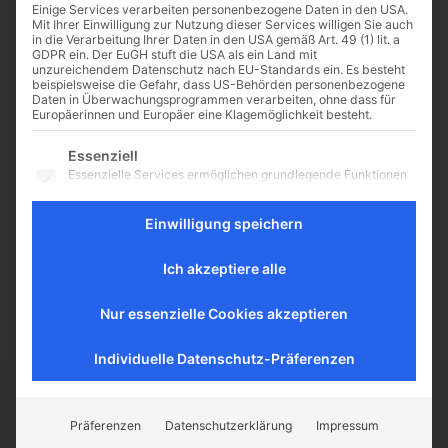
Einige Services verarbeiten personenbezogene Daten in den USA.
Mit Ihrer Einwilligung zur Nutzung dieser Services willigen Sie auch
in die Verarbeitung Ihrer Daten in den USA gemäß Art. 49 (1) lit. a
GDPR ein. Der EuGH stuft die USA als ein Land mit
unzureichendem Datenschutz nach EU-Standards ein. Es besteht
„Dein Reich ist in den
beispielsweise die Gefahr, dass US-Behörden personenbezogene
Daten in Überwachungsprogrammen verarbeiten, ohne dass für
Wolken und nicht von
Europäerinnen und Europäer eine Klagemöglichkeit besteht.
dieser Erde“
Es folgt eine Liste der Service-Gruppen, für die eine Einwilligu
Essenziell
Der Dichter Clemens Brentano und
Essenzielle Services ermöglichen grundlegende Funktionen
sein Werk – ein Leben für die
und sind für das ordnungsgemäße Funktionieren der
Suche nach wahrer Liebe, Kunst
Website erforderlich.
Einwilligung speichern
und Religiosität von Jonas
Statistik
Grininger Wer sich eingehend
Statistik-Cookies sammeln Nutzungsdaten, die uns
Ich akzeptiere alle
mit...
Aufschluss darüber geben, wie unsere Besucher mit unserer
Website umgehen.
Nur essenzielle Cookies akzeptieren
Externe Medien
Inhalte von Videoplattformen und Social-Media-Plattformen
werden standardmäßig blockiert. Wenn externe Services
Individuelle Datenschutz-Präferenzen
akzeptiert werden, ist für den Zugriff auf diese Inhalte keine
manuelle Einwilligung mehr erforderlich.
CATHWALK.DE
Präferenzen
Datenschutzerklärung
Impressum