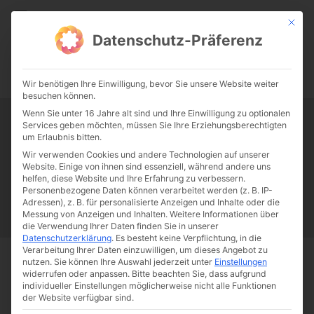
CATHWALK.DE
Mit die
Datenschutz-Präferenz
0:00
-:--
Wir benötigen Ihre Einwilligung, bevor Sie unsere Website weiter
besuchen können.
Wenn Sie unter 16 Jahre alt sind und Ihre Einwilligung zu optionalen
Services geben möchten, müssen Sie Ihre Erziehungsberechtigten
Tag:
Lore Lay
um Erlaubnis bitten.
Wir verwenden Cookies und andere Technologien auf unserer
Website. Einige von ihnen sind essenziell, während andere uns
Papst Franziskus
Ehe
Sex
Liebe
Familie
Katholizismus
helfen, diese Website und Ihre Erfahrung zu verbessern.
Personenbezogene Daten können verarbeitet werden (z. B. IP-
Franziskus
50 Jahre Humanae vitae
Katholische Kirche
Adressen), z. B. für personalisierte Anzeigen und Inhalte oder die
Messung von Anzeigen und Inhalten.
Weitere Informationen über
die Verwendung Ihrer Daten finden Sie in unserer
Datenschutzerklärung
.
Es besteht keine Verpflichtung, in die
Verarbeitung Ihrer Daten einzuwilligen, um dieses Angebot zu
nutzen.
Sie können Ihre Auswahl jederzeit unter
Einstellungen
Start
Schlagworte
Lore Lay
widerrufen oder anpassen.
Bitte beachten Sie, dass aufgrund
individueller Einstellungen möglicherweise nicht alle Funktionen
der Website verfügbar sind.