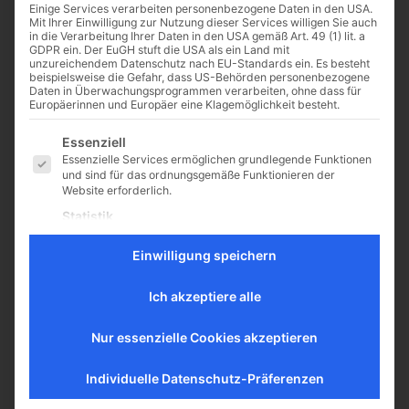
Einige Services verarbeiten personenbezogene Daten in den USA.
Mit Ihrer Einwilligung zur Nutzung dieser Services willigen Sie auch
in die Verarbeitung Ihrer Daten in den USA gemäß Art. 49 (1) lit. a
GDPR ein. Der EuGH stuft die USA als ein Land mit
unzureichendem Datenschutz nach EU-Standards ein. Es besteht
Die Kirche braucht uns! –
beispielsweise die Gefahr, dass US-Behörden personenbezogene
Daten in Überwachungsprogrammen verarbeiten, ohne dass für
Die Aufgabe der Laien
Europäerinnen und Europäer eine Klagemöglichkeit besteht.
Die Kirche ist die Braut Christi und
Es folgt eine Liste der Service-Gruppen, für die eine Einwilligu
Essenziell
damit schön und heilig. Gott selbst
Essenzielle Services ermöglichen grundlegende Funktionen
hat sie uns zu unserem Heil
und sind für das ordnungsgemäße Funktionieren der
gegeben. Umso mehr kann es...
Website erforderlich.
Von Muhammad Ali zu
Statistik
Katharina von Siena
Statistik-Cookies sammeln Nutzungsdaten, die uns
Aufschluss darüber geben, wie unsere Besucher mit unserer
Einwilligung speichern
Von Paul Badde Das Erfolgsrezept
Website umgehen.
und die spektakuläre
Externe Medien
Ich akzeptiere alle
Kampfmethode des Meisterboxers
Inhalte von Videoplattformen und Social-Media-Plattformen
sind Methode geworden – bis hin
werden standardmäßig blockiert. Wenn externe Services
zum Vatikan VATIKANSTADT, (CNA
Nur essenzielle Cookies akzeptieren
akzeptiert werden, ist für den Zugriff auf diese Inhalte keine
Deutsch).- "Float like a butterfly,
manuelle Einwilligung mehr erforderlich.
sting like...
Individuelle Datenschutz-Präferenzen