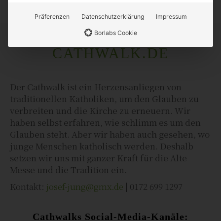
Präferenzen
Datenschutzerklärung
Impressum
Borlabs Cookie
CATHWALK.DE
Der Cathwalk ist ein Herzensanliegen von
traditionellen Katholiken, um den Glauben zu
verbreiten und die Kirche zu erneuern. Wir
haben selbst erfahren, wie schlimm es um den
Glauben steht. Aber wir haben auch gesehen, wo
junge Menschen katholisch werden. Deshalb
setzen wir uns mit ganzer Kraft für die Alte
Messe und die Tradition ein.
Kontakt:
josef-jung@gmx.de
| 0172 699 1297
Cathwalks Social-Media-Kanäle: