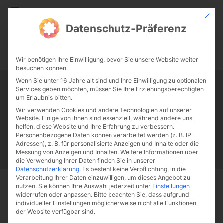
CATHWALK.DE
Mit die
Datenschutz-Präferenz
0:00
-:--
Wir benötigen Ihre Einwilligung, bevor Sie unsere Website weiter
besuchen können.
Wenn Sie unter 16 Jahre alt sind und Ihre Einwilligung zu optionalen
Services geben möchten, müssen Sie Ihre Erziehungsberechtigten
Tag:
Lumen Gentium
um Erlaubnis bitten.
Wir verwenden Cookies und andere Technologien auf unserer
Website. Einige von ihnen sind essenziell, während andere uns
Papst Franziskus
Ehe
Sex
Liebe
Familie
Katholizismus
helfen, diese Website und Ihre Erfahrung zu verbessern.
Personenbezogene Daten können verarbeitet werden (z. B. IP-
Franziskus
50 Jahre Humanae vitae
Katholische Kirche
Adressen), z. B. für personalisierte Anzeigen und Inhalte oder die
Messung von Anzeigen und Inhalten.
Weitere Informationen über
die Verwendung Ihrer Daten finden Sie in unserer
Datenschutzerklärung
.
Es besteht keine Verpflichtung, in die
Verarbeitung Ihrer Daten einzuwilligen, um dieses Angebot zu
nutzen.
Sie können Ihre Auswahl jederzeit unter
Einstellungen
Start
Schlagworte
Lumen Gentium
widerrufen oder anpassen.
Bitte beachten Sie, dass aufgrund
individueller Einstellungen möglicherweise nicht alle Funktionen
der Website verfügbar sind.