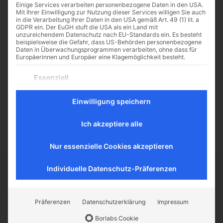
Einige Services verarbeiten personenbezogene Daten in den USA.
Mit Ihrer Einwilligung zur Nutzung dieser Services willigen Sie auch
in die Verarbeitung Ihrer Daten in den USA gemäß Art. 49 (1) lit. a
GDPR ein. Der EuGH stuft die USA als ein Land mit
unzureichendem Datenschutz nach EU-Standards ein. Es besteht
Autostimulation statt Erotik
beispielsweise die Gefahr, dass US-Behörden personenbezogene
Daten in Überwachungsprogrammen verarbeiten, ohne dass für
Wer sich ein Piercing machen, ein
Europäerinnen und Europäer eine Klagemöglichkeit besteht.
Tattoo stechen lässt oder eine
Es folgt eine Liste der Service-Gruppen, für die eine Einwilligu
Essenziell
Intimrasur vornimmt, lenkt seine
Essenzielle Services ermöglichen grundlegende Funktionen
Aufmerksamkeit genau auf die
und sind für das ordnungsgemäße Funktionieren der
Körperstelle, wo ein solcher
Einwilligung speichern
Website erforderlich.
„Eingriff“...
Statistik
Ich akzeptiere alle
Statistik-Cookies sammeln Nutzungsdaten, die uns
Aufschluss darüber geben, wie unsere Besucher mit unserer
Website umgehen.
Nur essenzielle Cookies akzeptieren
Externe Medien
Individuelle Datenschutz-Präferenzen
Inhalte von Videoplattformen und Social-Media-Plattformen
werden standardmäßig blockiert. Wenn externe Services
CATHWALK.DE
akzeptiert werden, ist für den Zugriff auf diese Inhalte keine
manuelle Einwilligung mehr erforderlich.
Präferenzen
Datenschutzerklärung
Impressum
Der Cathwalk ist ein Herzensanliegen von
Borlabs Cookie