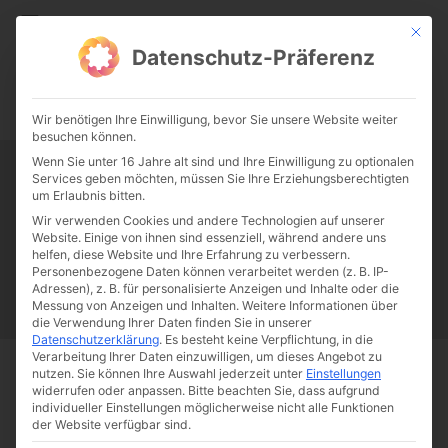
CATHWALK.DE
Mit die
Datenschutz-Präferenz
0:00
-:--
Wir benötigen Ihre Einwilligung, bevor Sie unsere Website weiter
besuchen können.
Wenn Sie unter 16 Jahre alt sind und Ihre Einwilligung zu optionalen
Services geben möchten, müssen Sie Ihre Erziehungsberechtigten
Tag:
Luststeigerung
um Erlaubnis bitten.
Wir verwenden Cookies und andere Technologien auf unserer
Website. Einige von ihnen sind essenziell, während andere uns
Papst Franziskus
Ehe
Sex
Liebe
Familie
Katholizismus
helfen, diese Website und Ihre Erfahrung zu verbessern.
Personenbezogene Daten können verarbeitet werden (z. B. IP-
Franziskus
50 Jahre Humanae vitae
Katholische Kirche
Adressen), z. B. für personalisierte Anzeigen und Inhalte oder die
Messung von Anzeigen und Inhalten.
Weitere Informationen über
die Verwendung Ihrer Daten finden Sie in unserer
Datenschutzerklärung
.
Es besteht keine Verpflichtung, in die
Verarbeitung Ihrer Daten einzuwilligen, um dieses Angebot zu
nutzen.
Sie können Ihre Auswahl jederzeit unter
Einstellungen
Start
Schlagworte
Luststeigerung
widerrufen oder anpassen.
Bitte beachten Sie, dass aufgrund
individueller Einstellungen möglicherweise nicht alle Funktionen
der Website verfügbar sind.