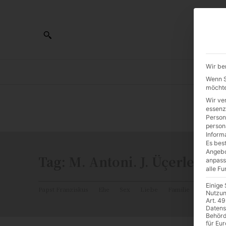
Wir be
AL
Wenn Si
möchte
Wir ve
0:00
essenz
Person
person
Inform
Es best
Angebo
Tag:
M. Antoni. J. Üçerler
anpass
alle F
Einige
Papst Franziskus
Ehe
Sex
Liebe
Familie
Katholiz
Nutzun
Art. 49
Datens
Behörd
für Eu