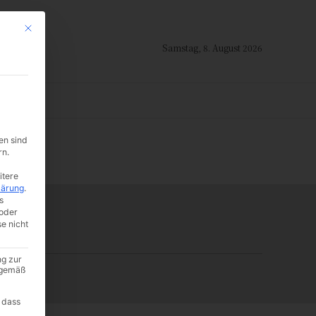
Mit diesem Button wird der Dialog geschlossen. Seine Funktionalität ist i
Samstag, 8. August 2026
ION
en sind
-:--
rn.
itere
lärung
.
s
oder
se nicht
ng zur
A gemäß
 dass