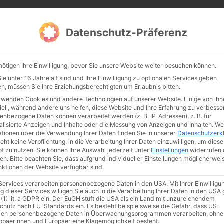
CATHWALK.DE
Datenschutz-Präferenz
Abendland, Alte Messe & katholische Tradition
nötigen Ihre Einwilligung, bevor Sie unsere Website weiter besuchen können.
TE MESSE
GLAUBE
KULTUR
FRÖMMIGKEIT
TRADIT
e unter 16 Jahre alt sind und Ihre Einwilligung zu optionalen Services geben
n, müssen Sie Ihre Erziehungsberechtigten um Erlaubnis bitten.
rwenden Cookies und andere Technologien auf unserer Website. Einige von ihn
iell, während andere uns helfen, diese Website und Ihre Erfahrung zu verbesse
enbezogene Daten können verarbeitet werden (z. B. IP-Adressen), z. B. für
alisierte Anzeigen und Inhalte oder die Messung von Anzeigen und Inhalten.
We
ationen über die Verwendung Ihrer Daten finden Sie in unserer
Datenschutzerk
eht keine Verpflichtung, in die Verarbeitung Ihrer Daten einzuwilligen, um diese
t zu nutzen.
Sie können Ihre Auswahl jederzeit unter
Einstellungen
widerrufen 
en.
Bitte beachten Sie, dass aufgrund individueller Einstellungen möglicherwei
unktionen der Website verfügbar sind.
 Services verarbeiten personenbezogene Daten in den USA. Mit Ihrer Einwilligu
ismus
Franziskus
50 Jahre Humanae vitae
Katholische Kirche
g dieser Services willigen Sie auch in die Verarbeitung Ihrer Daten in den US
 (1) lit. a GDPR ein. Der EuGH stuft die USA als ein Land mit unzureichendem
chutz nach EU-Standards ein. Es besteht beispielsweise die Gefahr, dass US-
en personenbezogene Daten in Überwachungsprogrammen verarbeiten, ohne
ropäerinnen und Europäer eine Klagemöglichkeit besteht.