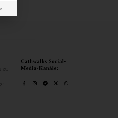
ie
Cathwalks Social-
Media-Kanäle:
e zu
ge