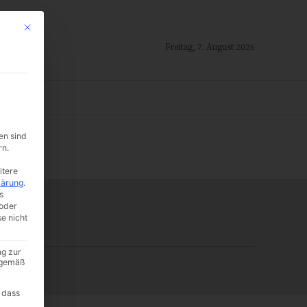
Mit diesem Button wird der Dialog geschlossen. Seine Funktionalität ist i
Freitag, 7. August 2026
ION
en sind
-:--
rn.
itere
lärung
.
s
oder
se nicht
ng zur
A gemäß
 dass