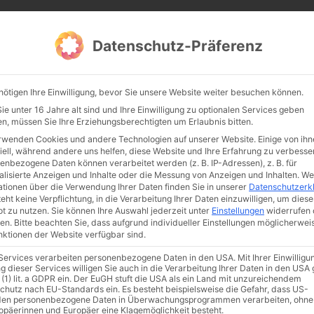
CATHWALK.DE
Datenschutz-Präferenz
Abendland, Alte Messe & katholische Tradition
nötigen Ihre Einwilligung, bevor Sie unsere Website weiter besuchen können.
TE MESSE
GLAUBE
KULTUR
FRÖMMIGKEIT
TRADIT
e unter 16 Jahre alt sind und Ihre Einwilligung zu optionalen Services geben
n, müssen Sie Ihre Erziehungsberechtigten um Erlaubnis bitten.
rwenden Cookies und andere Technologien auf unserer Website. Einige von ihn
iell, während andere uns helfen, diese Website und Ihre Erfahrung zu verbesse
enbezogene Daten können verarbeitet werden (z. B. IP-Adressen), z. B. für
alisierte Anzeigen und Inhalte oder die Messung von Anzeigen und Inhalten.
We
ationen über die Verwendung Ihrer Daten finden Sie in unserer
Datenschutzerk
eht keine Verpflichtung, in die Verarbeitung Ihrer Daten einzuwilligen, um diese
t zu nutzen.
Sie können Ihre Auswahl jederzeit unter
Einstellungen
widerrufen 
en.
Bitte beachten Sie, dass aufgrund individueller Einstellungen möglicherwei
unktionen der Website verfügbar sind.
 Services verarbeiten personenbezogene Daten in den USA. Mit Ihrer Einwilligu
ismus
Franziskus
50 Jahre Humanae vitae
Katholische Kirche
g dieser Services willigen Sie auch in die Verarbeitung Ihrer Daten in den US
 (1) lit. a GDPR ein. Der EuGH stuft die USA als ein Land mit unzureichendem
chutz nach EU-Standards ein. Es besteht beispielsweise die Gefahr, dass US-
en personenbezogene Daten in Überwachungsprogrammen verarbeiten, ohne
ropäerinnen und Europäer eine Klagemöglichkeit besteht.