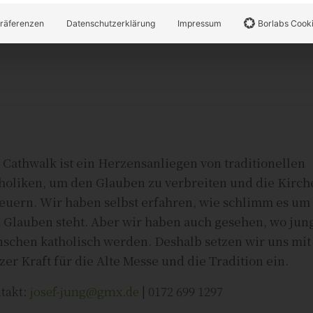
räferenzen
Datenschutzerklärung
Impressum
Borlabs Cook
 Cathwalk ist ein Herzensanliegen von traditionellen
holiken, um den Glauben zu verbreiten und die Kirch
euern. Wir haben selbst erfahren, wie schlimm es um
 Glauben steht. Aber wir haben auch gesehen, wo jun
schen katholisch werden. Deshalb setzen wir uns mit
zer Kraft für die Alte Messe und die Tradition ein.
takt:
josef-jung@gmx.de
| 0172 699 1297