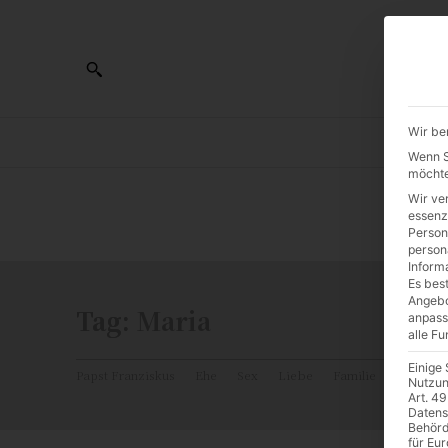
Wir be
AL
Wenn Si
möchte
Wir ve
0:00
essenz
Person
person
Inform
Es best
Angebo
Tag:
Maria
anpass
alle F
Einige
Papst Franziskus
Ehe
Sex
Liebe
Familie
Katholiz
Nutzun
Art. 49
Datens
Behörd
für Eu