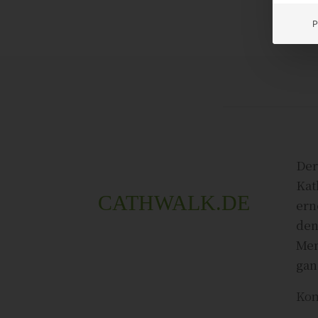
P
Der
Kat
CATHWALK.DE
ern
den
Men
gan
Kon