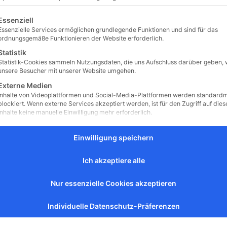
lches?
gt eine Liste der Service-Gruppen, für die eine Einwilligung erteilt 
Essenziell
Essenzielle Services ermöglichen grundlegende Funktionen und sind für das
tae BMV?
ordnungsgemäße Funktionieren der Website erforderlich.
Statistik
ine eigenständige,
Statistik-Cookies sammeln Nutzungsdaten, die uns Aufschluss darüber geben, 
unsere Besucher mit unserer Website umgehen.
Externe Medien
Inhalte von Videoplattformen und Social-Media-Plattformen werden standard
blockiert. Wenn externe Services akzeptiert werden, ist für den Zugriff auf dies
Inhalte keine manuelle Einwilligung mehr erforderlich.
ia ist Mutter, sie
Einwilligung speichern
Ich akzeptiere alle
ommentar
Nur essenzielle Cookies akzeptieren
r...
Individuelle Datenschutz-Präferenzen