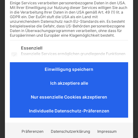
Einige Services verarbeiten personenbezogene Daten in den USA.
Mit Ihrer Einwilligung zur Nutzung dieser Services willigen Sie auch
in die Verarbeitung Ihrer Daten in den USA gemäß Art. 49 (1) lit. a
GDPR ein. Der EuGH stuft die USA als ein Land mit
unzureichendem Datenschutz nach EU-Standards ein. Es besteht
5 Gründe, nicht zum
beispielsweise die Gefahr, dass US-Behörden personenbezogene
Daten in Überwachungsprogrammen verarbeiten, ohne dass für
Marsch für das Leben zu
Europäerinnen und Europäer eine Klagemöglichkeit besteht.
gehen: Die ultimative gif-
Es folgt eine Liste der Service-Gruppen, für die eine Einwilligu
Hitlist
Essenziell
Essenzielle Services ermöglichen grundlegende Funktionen
5 Gründe, nicht zum Marsch für
und sind für das ordnungsgemäße Funktionieren der
Website erforderlich.
das Leben zu gehen von Katholisch
Einwilligung speichern
ohne Furcht und Tadel Akute
Statistik
Grippe – wir wollen keine kleinen
Statistik-Cookies sammeln Nutzungsdaten, die uns
Ich akzeptiere alle
Kinder anstecken. Autopanne...
Aufschluss darüber geben, wie unsere Besucher mit unserer
Website umgehen.
Nur essenzielle Cookies akzeptieren
Externe Medien
Inhalte von Videoplattformen und Social-Media-Plattformen
werden standardmäßig blockiert. Wenn externe Services
Individuelle Datenschutz-Präferenzen
akzeptiert werden, ist für den Zugriff auf diese Inhalte keine
manuelle Einwilligung mehr erforderlich.
CATHWALK.DE
Präferenzen
Datenschutzerklärung
Impressum