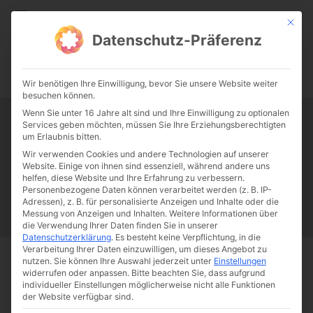
CATHWALK.DE
Mit die
Datenschutz-Präferenz
0:00
-:--
Wir benötigen Ihre Einwilligung, bevor Sie unsere Website weiter
besuchen können.
Wenn Sie unter 16 Jahre alt sind und Ihre Einwilligung zu optionalen
Services geben möchten, müssen Sie Ihre Erziehungsberechtigten
Tag:
Marsch für das Leben
um Erlaubnis bitten.
Wir verwenden Cookies und andere Technologien auf unserer
Website. Einige von ihnen sind essenziell, während andere uns
Papst Franziskus
Ehe
Sex
Liebe
Familie
Katholizismus
helfen, diese Website und Ihre Erfahrung zu verbessern.
Personenbezogene Daten können verarbeitet werden (z. B. IP-
Franziskus
50 Jahre Humanae vitae
Katholische Kirche
Adressen), z. B. für personalisierte Anzeigen und Inhalte oder die
Messung von Anzeigen und Inhalten.
Weitere Informationen über
die Verwendung Ihrer Daten finden Sie in unserer
Datenschutzerklärung
.
Es besteht keine Verpflichtung, in die
Verarbeitung Ihrer Daten einzuwilligen, um dieses Angebot zu
nutzen.
Sie können Ihre Auswahl jederzeit unter
Einstellungen
Start
Schlagworte
Marsch für das Leben
widerrufen oder anpassen.
Bitte beachten Sie, dass aufgrund
individueller Einstellungen möglicherweise nicht alle Funktionen
der Website verfügbar sind.