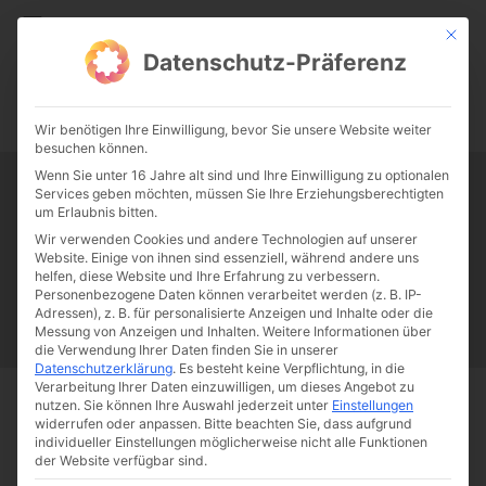
CATHWALK.DE
Mit die
Datenschutz-Präferenz
0:00
-:--
Wir benötigen Ihre Einwilligung, bevor Sie unsere Website weiter
besuchen können.
Wenn Sie unter 16 Jahre alt sind und Ihre Einwilligung zu optionalen
Services geben möchten, müssen Sie Ihre Erziehungsberechtigten
Tag:
Martin Behaim
um Erlaubnis bitten.
Wir verwenden Cookies und andere Technologien auf unserer
Website. Einige von ihnen sind essenziell, während andere uns
Papst Franziskus
Ehe
Sex
Liebe
Familie
Katholizismus
helfen, diese Website und Ihre Erfahrung zu verbessern.
Personenbezogene Daten können verarbeitet werden (z. B. IP-
Franziskus
50 Jahre Humanae vitae
Katholische Kirche
Adressen), z. B. für personalisierte Anzeigen und Inhalte oder die
Messung von Anzeigen und Inhalten.
Weitere Informationen über
die Verwendung Ihrer Daten finden Sie in unserer
Datenschutzerklärung
.
Es besteht keine Verpflichtung, in die
Verarbeitung Ihrer Daten einzuwilligen, um dieses Angebot zu
nutzen.
Sie können Ihre Auswahl jederzeit unter
Einstellungen
Start
Schlagworte
Martin Behaim
widerrufen oder anpassen.
Bitte beachten Sie, dass aufgrund
individueller Einstellungen möglicherweise nicht alle Funktionen
der Website verfügbar sind.