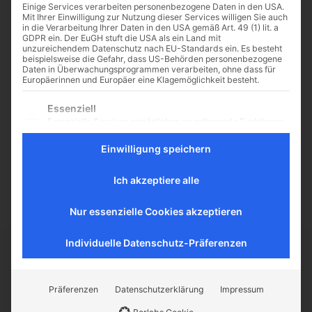
Einige Services verarbeiten personenbezogene Daten in den USA.
Mit Ihrer Einwilligung zur Nutzung dieser Services willigen Sie auch
in die Verarbeitung Ihrer Daten in den USA gemäß Art. 49 (1) lit. a
GDPR ein. Der EuGH stuft die USA als ein Land mit
unzureichendem Datenschutz nach EU-Standards ein. Es besteht
Die Welt ist keine Scheibe
beispielsweise die Gefahr, dass US-Behörden personenbezogene
Daten in Überwachungsprogrammen verarbeiten, ohne dass für
– sondern ein Kunstwerk
Europäerinnen und Europäer eine Klagemöglichkeit besteht.
Einer der verbreitetsten
Es folgt eine Liste der Service-Gruppen, für die eine Einwilligu
Essenziell
historischen Irrtümer handelt von
Essenzielle Services ermöglichen grundlegende Funktionen
der Vorstellung, die Menschen des
und sind für das ordnungsgemäße Funktionieren der
Mittelalters hätten an eine Erde in
Website erforderlich.
Einwilligung speichern
Scheibenform geglaubt. Oder in
Statistik
der noch...
Statistik-Cookies sammeln Nutzungsdaten, die uns
Ich akzeptiere alle
Aufschluss darüber geben, wie unsere Besucher mit unserer
Website umgehen.
Nur essenzielle Cookies akzeptieren
Externe Medien
Inhalte von Videoplattformen und Social-Media-Plattformen
Individuelle Datenschutz-Präferenzen
werden standardmäßig blockiert. Wenn externe Services
akzeptiert werden, ist für den Zugriff auf diese Inhalte keine
CATHWALK.DE
manuelle Einwilligung mehr erforderlich.
Präferenzen
Datenschutzerklärung
Impressum