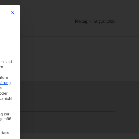
Mit diesem Button wird der Dialog geschlossen. Seine Funktionalität ist i
Freitag, 7. August 2026
ION
en sind
-:--
rn.
itere
lärung
.
s
oder
se nicht
ng zur
A gemäß
 dass