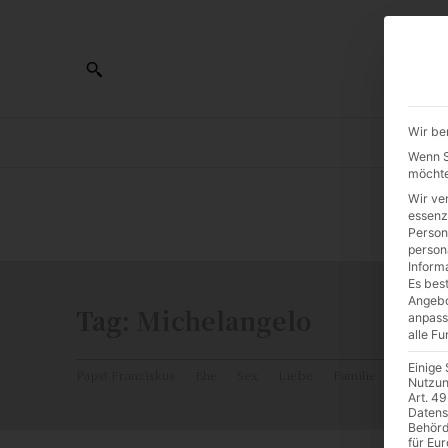
Wir be
AL
Wenn Si
möchte
Wir ve
0:00
essenz
Person
person
Inform
Es best
Angebo
Tag:
Michelangelo
anpass
alle F
Einige
Papst Franziskus
Ehe
Sex
Liebe
Familie
Katholiz
Nutzun
Art. 49
Datens
Behörd
für Eu