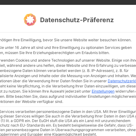
CATHWALK.DE
Datenschutz-Präferenz
Abendland, Alte Messe & katholische Tradition
nötigen Ihre Einwilligung, bevor Sie unsere Website weiter besuchen können.
TE MESSE
GLAUBE
KULTUR
FRÖMMIGKEIT
TRADIT
e unter 16 Jahre alt sind und Ihre Einwilligung zu optionalen Services geben
n, müssen Sie Ihre Erziehungsberechtigten um Erlaubnis bitten.
rwenden Cookies und andere Technologien auf unserer Website. Einige von ihn
iell, während andere uns helfen, diese Website und Ihre Erfahrung zu verbesse
enbezogene Daten können verarbeitet werden (z. B. IP-Adressen), z. B. für
alisierte Anzeigen und Inhalte oder die Messung von Anzeigen und Inhalten.
We
ationen über die Verwendung Ihrer Daten finden Sie in unserer
Datenschutzerk
eht keine Verpflichtung, in die Verarbeitung Ihrer Daten einzuwilligen, um diese
t zu nutzen.
Sie können Ihre Auswahl jederzeit unter
Einstellungen
widerrufen 
en.
Bitte beachten Sie, dass aufgrund individueller Einstellungen möglicherwei
unktionen der Website verfügbar sind.
 Services verarbeiten personenbezogene Daten in den USA. Mit Ihrer Einwilligu
ismus
Franziskus
50 Jahre Humanae vitae
Katholische Kirche
g dieser Services willigen Sie auch in die Verarbeitung Ihrer Daten in den US
 (1) lit. a GDPR ein. Der EuGH stuft die USA als ein Land mit unzureichendem
chutz nach EU-Standards ein. Es besteht beispielsweise die Gefahr, dass US-
en personenbezogene Daten in Überwachungsprogrammen verarbeiten, ohne
ropäerinnen und Europäer eine Klagemöglichkeit besteht.