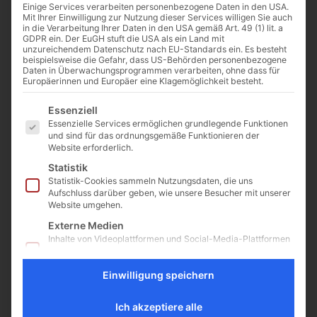
Einige Services verarbeiten personenbezogene Daten in den USA.
Mit Ihrer Einwilligung zur Nutzung dieser Services willigen Sie auch
in die Verarbeitung Ihrer Daten in den USA gemäß Art. 49 (1) lit. a
GDPR ein. Der EuGH stuft die USA als ein Land mit
unzureichendem Datenschutz nach EU-Standards ein. Es besteht
Mit Glaube zum Erfolg –
beispielsweise die Gefahr, dass US-Behörden personenbezogene
Daten in Überwachungsprogrammen verarbeiten, ohne dass für
mein Weg zur Miss
Europäerinnen und Europäer eine Klagemöglichkeit besteht.
Germany
Es folgt eine Liste der Service-Gruppen, für die eine Einwilligu
Essenziell
Lena Bröder: Als Religionslehrerin
Essenzielle Services ermöglichen grundlegende Funktionen
zur Miss Germany Miss Germany
und sind für das ordnungsgemäße Funktionieren der
waren schon viele Frauen. Aber
Website erforderlich.
noch nie hat eine
Statistik
Religionslehrerin den Titel
Statistik-Cookies sammeln Nutzungsdaten, die uns
gewonnen. Bis zu diesem...
Aufschluss darüber geben, wie unsere Besucher mit unserer
Papst Franziskus trifft
Website umgehen.
„Miss Germany“
Externe Medien
Inhalte von Videoplattformen und Social-Media-Plattformen
Nach Abschluß der heutigen
werden standardmäßig blockiert. Wenn externe Services
Generalaudienz traf Papst
akzeptiert werden, ist für den Zugriff auf diese Inhalte keine
Einwilligung speichern
manuelle Einwilligung mehr erforderlich.
Franziskus auf dem Petersplatz
auch kurz Lena Bröder, „Miss
Ich akzeptiere alle
Germany 2016“. Die gebürtige