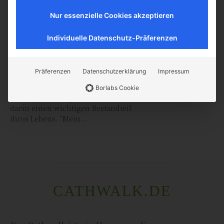
Göttingerin überreichte Jorge
Bergoglio...
Nur essenzielle Cookies akzeptieren
Miss Reli: „Mein Glaube ist
mein Fundament“
Individuelle Datenschutz-Präferenzen
Religionslehrerin Lena Bröder zur
schönsten Frau Deutschlands
Präferenzen
Datenschutzerklärung
Impressum
gekürt. Die frisch gekürte Miss
Germany, Lena Bröder, unterrichtet
Borlabs Cookie
katholische Religion und sieht
darin einen wichtigen Bestandteil
ihres Lebens. "Mein...
CATHWALK.DE