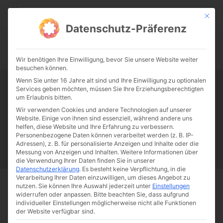
CATHWALK.DE
Mit die
Datenschutz-Präferenz
0:00
-:--
Wir benötigen Ihre Einwilligung, bevor Sie unsere Website weiter
besuchen können.
Wenn Sie unter 16 Jahre alt sind und Ihre Einwilligung zu optionalen
Services geben möchten, müssen Sie Ihre Erziehungsberechtigten
Tag:
Miss Germany
um Erlaubnis bitten.
Wir verwenden Cookies und andere Technologien auf unserer
Website. Einige von ihnen sind essenziell, während andere uns
Papst Franziskus
Ehe
Sex
Liebe
Familie
Katholizismus
helfen, diese Website und Ihre Erfahrung zu verbessern.
Personenbezogene Daten können verarbeitet werden (z. B. IP-
Franziskus
50 Jahre Humanae vitae
Katholische Kirche
Adressen), z. B. für personalisierte Anzeigen und Inhalte oder die
Messung von Anzeigen und Inhalten.
Weitere Informationen über
die Verwendung Ihrer Daten finden Sie in unserer
Datenschutzerklärung
.
Es besteht keine Verpflichtung, in die
Verarbeitung Ihrer Daten einzuwilligen, um dieses Angebot zu
nutzen.
Sie können Ihre Auswahl jederzeit unter
Einstellungen
Start
Schlagworte
Miss Germany
widerrufen oder anpassen.
Bitte beachten Sie, dass aufgrund
individueller Einstellungen möglicherweise nicht alle Funktionen
der Website verfügbar sind.