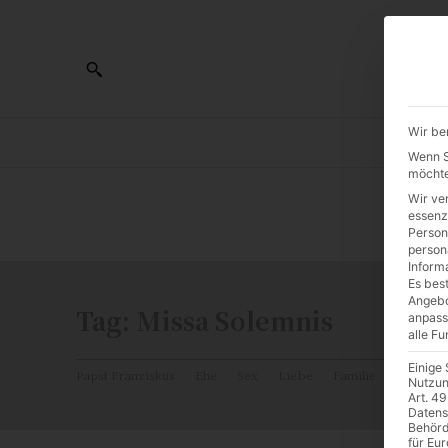
Wir be
AL
Wenn Si
möchte
Wir ve
0:00
essenz
Person
person
Inform
Es best
Angebo
Tag:
Missa Solemnis
anpass
alle F
Einige
Papst Franziskus
Ehe
Sex
Liebe
Familie
Katholiz
Nutzun
Art. 49
Datens
Behörd
für Eu