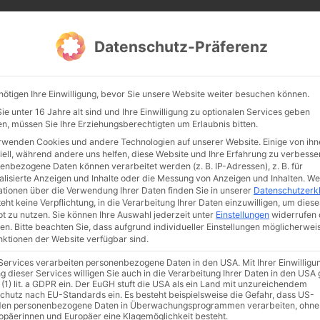
CATHWALK.DE
Datenschutz-Präferenz
Abendland, Alte Messe & katholische Tradition
nötigen Ihre Einwilligung, bevor Sie unsere Website weiter besuchen können.
TE MESSE
GLAUBE
KULTUR
FRÖMMIGKEIT
TRADIT
e unter 16 Jahre alt sind und Ihre Einwilligung zu optionalen Services geben
n, müssen Sie Ihre Erziehungsberechtigten um Erlaubnis bitten.
rwenden Cookies und andere Technologien auf unserer Website. Einige von ihn
iell, während andere uns helfen, diese Website und Ihre Erfahrung zu verbesse
enbezogene Daten können verarbeitet werden (z. B. IP-Adressen), z. B. für
alisierte Anzeigen und Inhalte oder die Messung von Anzeigen und Inhalten.
We
ationen über die Verwendung Ihrer Daten finden Sie in unserer
Datenschutzerk
eht keine Verpflichtung, in die Verarbeitung Ihrer Daten einzuwilligen, um diese
t zu nutzen.
Sie können Ihre Auswahl jederzeit unter
Einstellungen
widerrufen 
en.
Bitte beachten Sie, dass aufgrund individueller Einstellungen möglicherwei
unktionen der Website verfügbar sind.
 Services verarbeiten personenbezogene Daten in den USA. Mit Ihrer Einwilligu
ismus
Franziskus
50 Jahre Humanae vitae
Katholische Kirche
g dieser Services willigen Sie auch in die Verarbeitung Ihrer Daten in den US
 (1) lit. a GDPR ein. Der EuGH stuft die USA als ein Land mit unzureichendem
chutz nach EU-Standards ein. Es besteht beispielsweise die Gefahr, dass US-
en personenbezogene Daten in Überwachungsprogrammen verarbeiten, ohne
ropäerinnen und Europäer eine Klagemöglichkeit besteht.