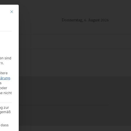
Mit diesem Button wird der Dialog geschlossen. Seine Funktionalität ist i
Donnerstag, 6. August 2026
ION
en sind
-:--
rn.
itere
lärung
.
s
oder
se nicht
ng zur
A gemäß
 dass