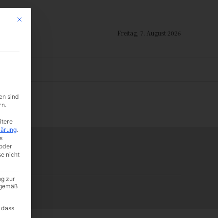
Mit diesem Button wird der Dialog geschlossen. Seine Funktionalität ist i
Freitag, 7. August 2026
ION
en sind
-:--
rn.
itere
lärung
.
s
oder
se nicht
ng zur
A gemäß
 dass