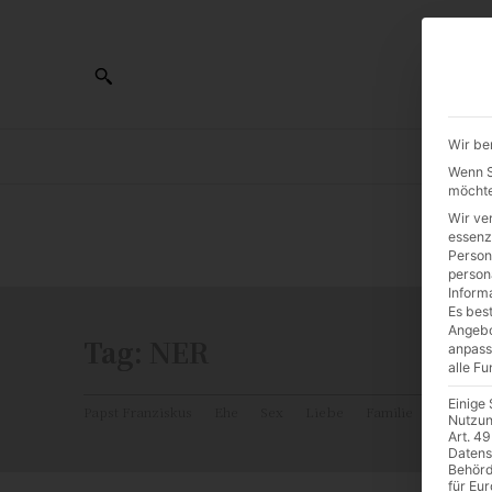
Wir be
AL
Wenn Si
möchte
Wir ve
0:00
essenz
Person
person
Inform
Es best
Angebo
Tag:
NER
anpass
alle F
Einige
Papst Franziskus
Ehe
Sex
Liebe
Familie
Katholiz
Nutzun
Art. 49
Datens
Behörd
für Eu