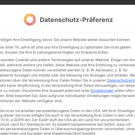
CATHWALK.DE
Datenschutz-Präferenz
Abendland, Alte Messe & katholische Tradition
nötigen Ihre Einwilligung, bevor Sie unsere Website weiter besuchen können.
TE MESSE
GLAUBE
KULTUR
FRÖMMIGKEIT
TRADIT
e unter 16 Jahre alt sind und Ihre Einwilligung zu optionalen Services geben
n, müssen Sie Ihre Erziehungsberechtigten um Erlaubnis bitten.
rwenden Cookies und andere Technologien auf unserer Website. Einige von ihn
iell, während andere uns helfen, diese Website und Ihre Erfahrung zu verbesse
enbezogene Daten können verarbeitet werden (z. B. IP-Adressen), z. B. für
alisierte Anzeigen und Inhalte oder die Messung von Anzeigen und Inhalten.
We
ationen über die Verwendung Ihrer Daten finden Sie in unserer
Datenschutzerk
eht keine Verpflichtung, in die Verarbeitung Ihrer Daten einzuwilligen, um diese
t zu nutzen.
Sie können Ihre Auswahl jederzeit unter
Einstellungen
widerrufen 
en.
Bitte beachten Sie, dass aufgrund individueller Einstellungen möglicherwei
unktionen der Website verfügbar sind.
 Services verarbeiten personenbezogene Daten in den USA. Mit Ihrer Einwilligu
ismus
Franziskus
50 Jahre Humanae vitae
Katholische Kirche
g dieser Services willigen Sie auch in die Verarbeitung Ihrer Daten in den US
 (1) lit. a GDPR ein. Der EuGH stuft die USA als ein Land mit unzureichendem
chutz nach EU-Standards ein. Es besteht beispielsweise die Gefahr, dass US-
en personenbezogene Daten in Überwachungsprogrammen verarbeiten, ohne
ropäerinnen und Europäer eine Klagemöglichkeit besteht.