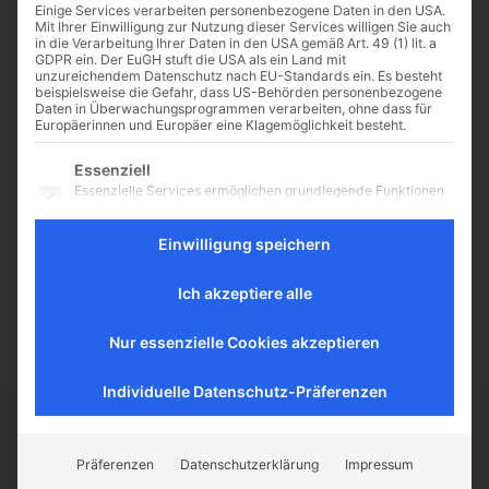
Einige Services verarbeiten personenbezogene Daten in den USA.
Mit Ihrer Einwilligung zur Nutzung dieser Services willigen Sie auch
in die Verarbeitung Ihrer Daten in den USA gemäß Art. 49 (1) lit. a
GDPR ein. Der EuGH stuft die USA als ein Land mit
unzureichendem Datenschutz nach EU-Standards ein. Es besteht
Terror vor der Haustüre:
beispielsweise die Gefahr, dass US-Behörden personenbezogene
Daten in Überwachungsprogrammen verarbeiten, ohne dass für
wie umgehen mit dem
Europäerinnen und Europäer eine Klagemöglichkeit besteht.
Horror in den Nachrichten?
Es folgt eine Liste der Service-Gruppen, für die eine Einwilligu
Essenziell
Paris, Nizza, Würzburg, München,
Essenzielle Services ermöglichen grundlegende Funktionen
Ansbach: man kommt kaum mehr
und sind für das ordnungsgemäße Funktionieren der
mit. Jeden Tag neue
Website erforderlich.
Einwilligung speichern
Schreckensmeldungen und auch
Statistik
geographisch immer näher
Statistik-Cookies sammeln Nutzungsdaten, die uns
Ich akzeptiere alle
liegend. Wie kann man mit...
Aufschluss darüber geben, wie unsere Besucher mit unserer
Website umgehen.
Nur essenzielle Cookies akzeptieren
Externe Medien
Inhalte von Videoplattformen und Social-Media-Plattformen
werden standardmäßig blockiert. Wenn externe Services
Individuelle Datenschutz-Präferenzen
akzeptiert werden, ist für den Zugriff auf diese Inhalte keine
manuelle Einwilligung mehr erforderlich.
CATHWALK.DE
Präferenzen
Datenschutzerklärung
Impressum