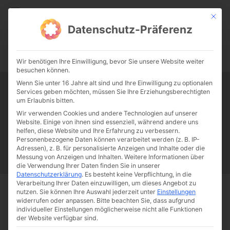
CATHWALK.DE
Mit die
Datenschutz-Präferenz
0:00
-:--
Wir benötigen Ihre Einwilligung, bevor Sie unsere Website weiter
besuchen können.
Wenn Sie unter 16 Jahre alt sind und Ihre Einwilligung zu optionalen
Services geben möchten, müssen Sie Ihre Erziehungsberechtigten
Tag:
Nizza
um Erlaubnis bitten.
Wir verwenden Cookies und andere Technologien auf unserer
Website. Einige von ihnen sind essenziell, während andere uns
Papst Franziskus
Ehe
Sex
Liebe
Familie
Katholizismus
helfen, diese Website und Ihre Erfahrung zu verbessern.
Personenbezogene Daten können verarbeitet werden (z. B. IP-
Franziskus
50 Jahre Humanae vitae
Katholische Kirche
Adressen), z. B. für personalisierte Anzeigen und Inhalte oder die
Messung von Anzeigen und Inhalten.
Weitere Informationen über
die Verwendung Ihrer Daten finden Sie in unserer
Datenschutzerklärung
.
Es besteht keine Verpflichtung, in die
Verarbeitung Ihrer Daten einzuwilligen, um dieses Angebot zu
nutzen.
Sie können Ihre Auswahl jederzeit unter
Einstellungen
Start
Schlagworte
Nizza
widerrufen oder anpassen.
Bitte beachten Sie, dass aufgrund
individueller Einstellungen möglicherweise nicht alle Funktionen
der Website verfügbar sind.